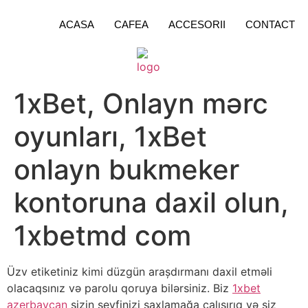
ACASA
CAFEA
ACCESORII
CONTACT
1xBet, Onlayn mərc
oyunları, 1xBet
onlayn bukmeker
kontoruna daxil olun,
1xbetmd com
Üzv etiketiniz kimi düzgün araşdırmanı daxil etməli
olacaqsınız və parolu qoruya bilərsiniz. Biz
1xbet
azerbaycan
sizin seyfinizi saxlamağa çalışırıq və siz