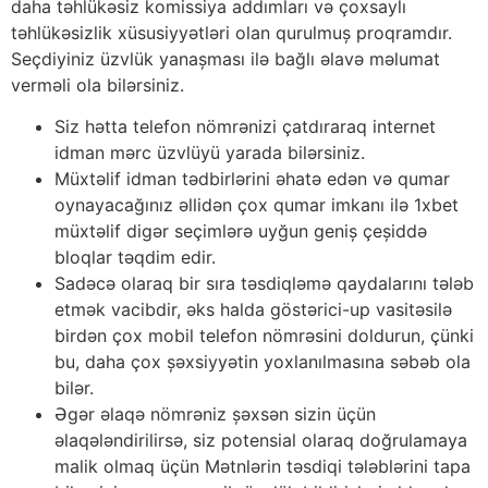
daha təhlükəsiz komissiya addımları və çoxsaylı
təhlükəsizlik xüsusiyyətləri olan qurulmuş proqramdır.
Seçdiyiniz üzvlük yanaşması ilə bağlı əlavə məlumat
verməli ola bilərsiniz.
Siz hətta telefon nömrənizi çatdıraraq internet
idman mərc üzvlüyü yarada bilərsiniz.
Müxtəlif idman tədbirlərini əhatə edən və qumar
oynayacağınız əllidən çox qumar imkanı ilə 1xbet
müxtəlif digər seçimlərə uyğun geniş çeşiddə
bloqlar təqdim edir.
Sadəcə olaraq bir sıra təsdiqləmə qaydalarını tələb
etmək vacibdir, əks halda göstərici-up vasitəsilə
birdən çox mobil telefon nömrəsini doldurun, çünki
bu, daha çox şəxsiyyətin yoxlanılmasına səbəb ola
bilər.
Əgər əlaqə nömrəniz şəxsən sizin üçün
əlaqələndirilirsə, siz potensial olaraq doğrulamaya
malik olmaq üçün Mətnlərin təsdiqi tələblərini tapa