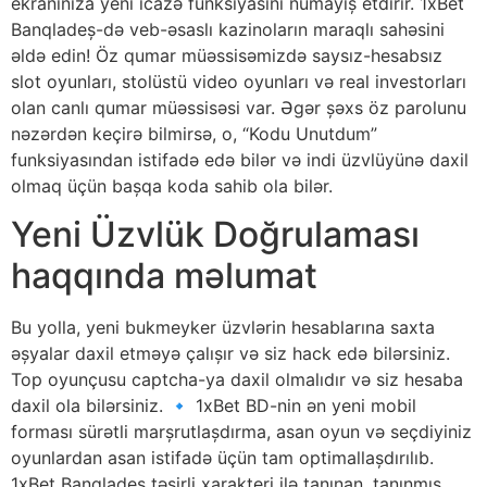
ekranınıza yeni icazə funksiyasını nümayiş etdirir. 1xBet
Banqladeş-də veb-əsaslı kazinoların maraqlı sahəsini
əldə edin! Öz qumar müəssisəmizdə saysız-hesabsız
slot oyunları, stolüstü video oyunları və real investorları
olan canlı qumar müəssisəsi var. Əgər şəxs öz parolunu
nəzərdən keçirə bilmirsə, o, “Kodu Unutdum”
funksiyasından istifadə edə bilər və indi üzvlüyünə daxil
olmaq üçün başqa koda sahib ola bilər.
Yeni Üzvlük Doğrulaması
haqqında məlumat
Bu yolla, yeni bukmeyker üzvlərin hesablarına saxta
əşyalar daxil etməyə çalışır və siz hack edə bilərsiniz.
Top oyunçusu captcha-ya daxil olmalıdır və siz hesaba
daxil ola bilərsiniz. 🔹 1xBet BD-nin ən yeni mobil
forması sürətli marşrutlaşdırma, asan oyun və seçdiyiniz
oyunlardan asan istifadə üçün tam optimallaşdırılıb.
1xBet Banqladeş təsirli xarakteri ilə tanınan, tanınmış