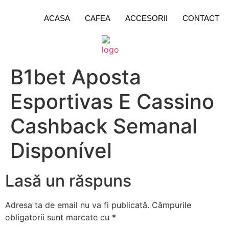
ACASA
CAFEA
ACCESORII
CONTACT
B1bet Aposta
Esportivas E Cassino
Cashback Semanal
Disponível
Lasă un răspuns
Adresa ta de email nu va fi publicată.
Câmpurile
obligatorii sunt marcate cu
*