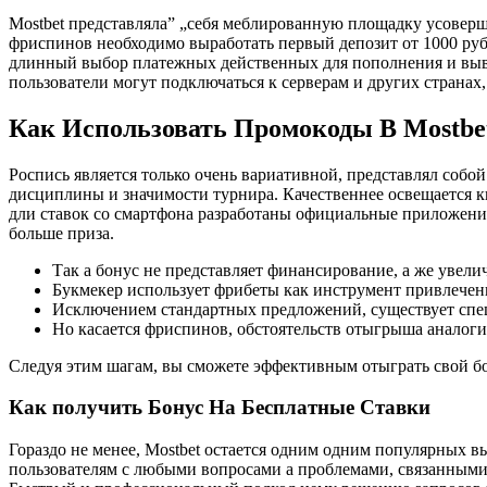
Mostbet представляла” „себя меблированную площадку усоверш
фриспинов необходимо выработать первый депозит от 1000 руб
длинный выбор платежных действенных для пополнения и выво
пользователи могут подключаться к серверам и других странах,
Как Использовать Промокоды В Mostbe
Роспись является только очень вариативной, представлял соб
дисциплины и значимости турнира. Качественнее освещается к
дли ставок со смартфона разработаны официальные приложения 
больше приза.
Так а бонус не представляет финансирование, а же увели
Букмекер использует фрибеты как инструмент привлечен
Исключением стандартных предложений, существует спе
Но касается фриспинов, обстоятельств отыгрыша аналогичн
Следуя этим шагам, вы сможете эффективным отыграть свой бон
Как получить Бонус На Бесплатные Ставки
Гораздо не менее, Mostbet остается одним одним популярных в
пользователям с любыми вопросами а проблемами, связанными с