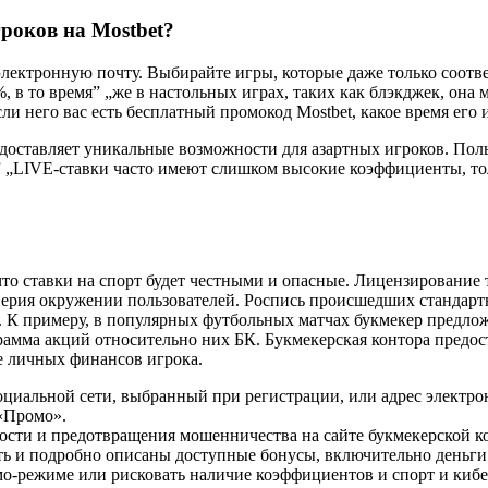
роков на Mostbet?
лектронную почту. Выбирайте игры, которые даже только соотве
, в то время” „же в настольных играх, таких как блэкджек, она
ли него вас есть бесплатный промокод Mostbet, какое время его 
едоставляет уникальные возможности для азартных игроков. Пол
о,” „LIVE-ставки часто имеют слишком высокие коэффициенты, т
то ставки на спорт будет честными и опасные. Лицензирование т
верия окружении пользователей. Роспись происшедших стандарт
т. К примеру, в популярных футбольных матчах букмекер предло
рамма акций относительно них БК. Букмекерская контора предо
ие личных финансов игрока.
социальной сети, выбранный при регистрации, или адрес электро
 «Промо».
сти и предотвращения мошенничества на сайте букмекерской к
ь и подробно описаны доступные бонусы, включительно деньги
емо-режиме или рисковать наличие коэффициентов и спорт и кибе