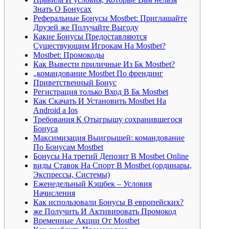
Знать О Бонусах
Реферальные Бонусы Mostbet: Приглашайте
Друзей же Получайте Выгоду
Какие Бонусы Предоставляются
Существующим Игрокам На Mostbet?
Mostbet: Промокоды
Как Вывести приличные Из Бк Mostbet?
„командование Mostbet По френдинг
Приветственный Бонус
Регистрация только Вход В Бк Mostbet
Как Скачать И Установить Mostbet На
Android а Ios
Требования К Отыгрышу сохранившегося
Бонуса
Максимизация Выигрышей: командование
По Бонусам Mostbet
Бонусы На третий Депозит В Mostbet Online
виды Ставок На Спорт В Mostbet (ординары,
Экспрессы, Системы)
Еженедельный Кэшбек – Условия
Начисления
Как использовали Бонусы В европейских?
же Получить И Активировать Промокод
Временные Акции От Mostbet