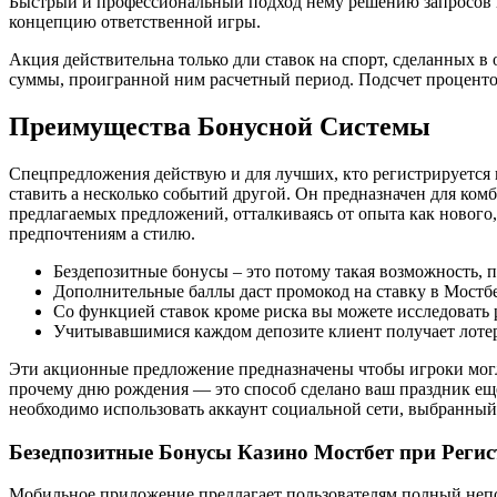
Быстрый и профессиональный подход нему решению запросов к
концепцию ответственной игры.
Акция действительна только дли ставок на спорт, сделанных в 
суммы, проигранной ним расчетный период. Подсчет проценто
Преимущества Бонусной Системы
Спецпредложения действую и для лучших, кто регистрируется 
ставить а несколько событий другой. Он предназначен для к
предлагаемых предложений, отталкиваясь от опыта как нового
предпочтениям а стилю.
Бездепозитные бонусы – это потому такая возможность, 
Дополнительные баллы даст промокод на ставку в Мостбет
Со функцией ставок кроме риска вы можете исследовать р
Учитывавшимися каждом депозите клиент получает лоте
Эти акционные предложение предназначены чтобы игроки могл
прочему дню рождения — это способ сделано ваш праздник ещ
необходимо использовать аккаунт социальной сети, выбранный
Безедпозитные Бонусы Казино Мостбет при Реги
Мобильное приложение предлагает пользователям полный непол