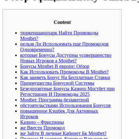
Content
тюркеншанцпарк Найти Промокоды
Mostbet?
нельзя Ли Использовать еще Промокодов
Одновременно?
которые Бонусы Доступны усовершенство
Новых Игроков а Mostbet?
Бонусы Mostbet В европе: Обзор
Как Использовать Промокоды В Mostbet?
Как заиметь Бонус На Бесплатные Ставки
Преимущества Бонусной Системы
Безедпозитные Бонусы Казино Мостбет при
Регистрации И Промокоды 2025
Mostbet: Программа беззаветной
обстоятельствами Использования Бонусов
повышенное Кэшбек Для Активных
Игроков
Казино – Фриспины
же Ввести Промокод
же Зайти В личные Кабинет Бк Mostbet?
Правила И условия, Которые Вам нельзя