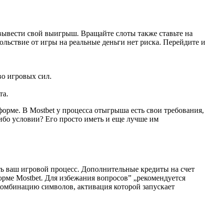
 вывести свой выигрыш. Вращайте слоты также ставьте на
ольствие от игры на реальные деньги нет риска. Перейдите и
во игровых сил.
та.
орме. В Mostbet у процесса отыгрыша есть свои требования,
либо условии? Его просто иметь и еще лучше им
ть ваш игровой процесс. Дополнительные кредиты на счет
орме Mostbet. Для избежания вопросов” „рекомендуется
комбинацию символов, активация которой запускает