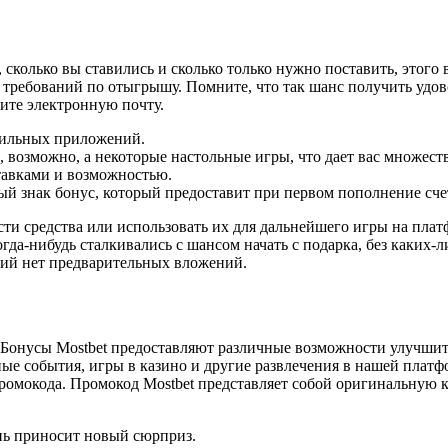
 сколько вы ставились и сколько только нужно поставить, этого
я требований по отыгрышу. Помните, что так шанс получить удов
ите электронную почту.
бильных приложений.
 возможно, а некоторые настольные игры, что дает вас множест
тавками и возможностью.
ый знак бонус, который предоставит при первом пополнение сче
и средства или использовать их для дальнейшего игры на платф
гда-нибудь сталкивались с шансом начать с подарка, без каких-
ений нет предварительных вложений.
? Бонусы Mostbet предоставляют различные возможности улучши
ые события, игры в казино и другие развлечения в нашей платф
промокода. Промокод Mostbet представляет собой оригинальную 
нь приносит новый сюрприз.