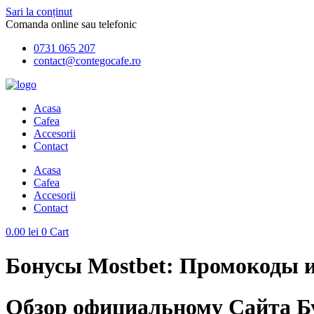
Sari la conținut
Comanda online sau telefonic
0731 065 207
contact@contegocafe.ro
Acasa
Cafea
Accesorii
Contact
Acasa
Cafea
Accesorii
Contact
0.00
lei
0
Cart
Бонусы Mostbet: Промокоды 
Обзор официальному Сайта Б