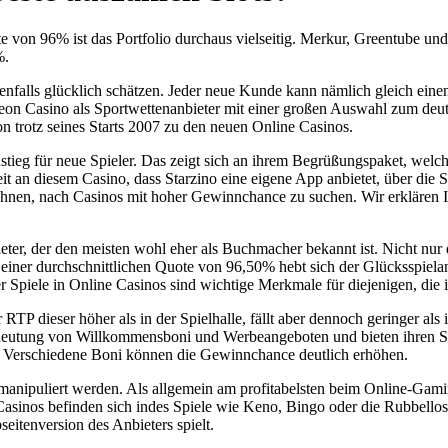
e von 96% ist das Portfolio durchaus vielseitig. Merkur, Greentube und
%.
enfalls glücklich schätzen. Jeder neue Kunde kann nämlich gleich ein
eon Casino als Sportwettenanbieter mit einer großen Auswahl zum deuts
 trotz seines Starts 2007 zu den neuen Online Casinos.
tieg für neue Spieler. Das zeigt sich an ihrem Begrüßungspaket, welch
heit an diesem Casino, dass Starzino eine eigene App anbietet, über di
hnen, nach Casinos mit hoher Gewinnchance zu suchen. Wir erklären 
er, der den meisten wohl eher als Buchmacher bekannt ist. Nicht nur d
 einer durchschnittlichen Quote von 96,50% hebt sich der Glücksspiela
 Spiele in Online Casinos sind wichtige Merkmale für diejenigen, die ih
 RTP dieser höher als in der Spielhalle, fällt aber dennoch geringer al
deutung von Willkommensboni und Werbeangeboten und bieten ihren Sp
g, Verschiedene Boni können die Gewinnchance deutlich erhöhen.
anipuliert werden. Als allgemein am profitabelsten beim Online-Gaming
sinos befinden sich indes Spiele wie Keno, Bingo oder die Rubbellose. 
eitenversion des Anbieters spielt.