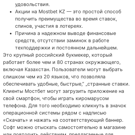
удовольствия.
Акции на Mostbet KZ — это простой способ
получить преимущества во время ставок,
спинов, участия в лотереях.
Причина а надежном выводе финансовые
средств, отсутствии заминок в работе
техподдержки и постоянном дальнейшем.
Это крупный российский букмекер, который
работает более чем и 80 странах окружающего,
включая Казахстан. Пользователи могут выбрать
слишком чем из 20 языков, что позволяла
обеспечивать удобные, быстрые,” „странные ставки.
Клиенты Мостбет могут загрузить приложение на
свой смартфон, чтобы играть киромарусом
телефона. Для того необходимо кликнуть в значок
операционной системы рядом с надписью
«Скачать» и нажать на соответствующий баннер.
Софт можно отыскать самостоятельно в магазине
или повторить действиям, предлагаемые для