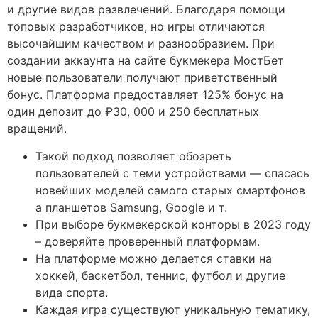
и другие видов развлечений. Благодаря помощи
топовых разработчиков, но игры отличаются
высочайшим качеством и разнообразием. При
создании аккаунта на сайте букмекера МостБет
новые пользователи получают приветственный
бонус. Платформа предоставляет 125% бонус на
один депозит до ₽30, 000 и 250 бесплатных
вращений.
Такой подход позволяет обозреть
пользователей с теми устройствами — спасась
новейших моделей самого старых смартфонов
а планшетов Samsung, Google и т.
При выборе букмекерской конторы в 2023 году
– доверяйте проверенный платформам.
На платформе можно делается ставки на
хоккей, баскетбол, теннис, футбол и другие
вида спорта.
Каждая игра существуют уникальную тематику,