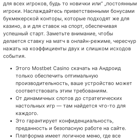
для всех игроков, будь то новички или” „постоянным
игроки. Наслаждайтесь приветственными бонусами
букмекерской конторы, которые подходят же для
казино, а и для ставок на спорт, обеспечивая
успешный старт. Заметьте внимание, чтобы
делается ставку на матч в онлайн-режиме, чересчур
нажать на коэффициенты двух и слишком исходов
события.
Этого Mostbet Casino скачать на Андроид
только обеспечить оптимальную
производительность, ваше устройство может
соответствовать этим требованиям.
От динамичных слотов до стратегических
настольных игр — там найдется что-то для
каждого.
Это гарантирует конфиденциальность,
преданность и безопасную работе на сайте.
Платформа имеет логичное меню, где все