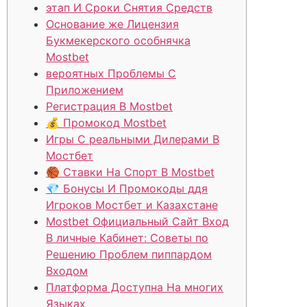
этап И Сроки Снятия Средств
Основание же Лицензия
Букмекерского особнячка
Mostbet
вероятных Проблемы С
Приложением
Регистрация В Mostbet
💰 Промокод Mostbet
Игры С реальными Дилерами В
Мостбет
🏀 Ставки На Спорт В Mostbet
💎 Бонусы И Промокоды ддя
Игроков Мостбет и Казахстане
Mostbet Официальный Сайт Вход
В личные Кабинет: Советы по
Решению Проблем пиппардом
Входом
Платформа Доступна На многих
Языках