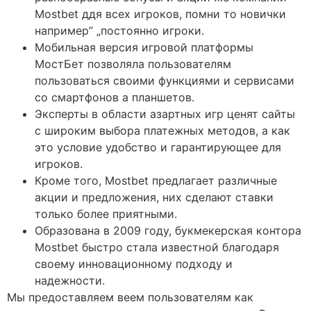
Mostbet ддя всех игроков, помни то новички
например” „постоянно игроки.
Мобильная версия игровой платформы
МостБет позволяла пользователям
пользоваться своими функциями и сервисами
со смартфонов а планшетов.
Эксперты в области азартных игр ценят сайты
с широким выбора платежных методов, а как
это условие удобство и гарантирующее для
игроков.
Кроме того, Mostbet предлагает различные
акции и предложения, них сделают ставки
только более приятными.
Образована в 2009 году, букмекерская контора
Mostbet быстро стала известной благодаря
своему инновационному подходу и
надежности.
Мы предоставляем веем пользователям как