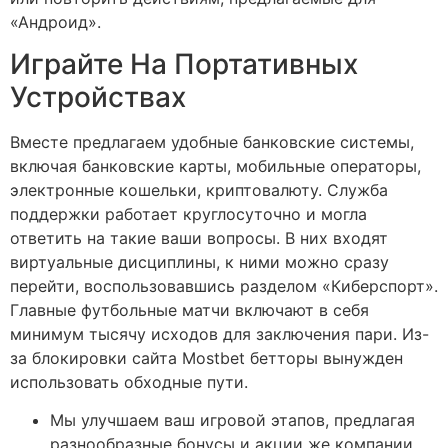
«Андроид».
Играйте На Портативных
Устройствах
Вместе предлагаем удобные банковские системы,
включая банковские карты, мобильные операторы,
электронные кошельки, криптовалюту. Служба
поддержки работает круглосуточно и могла
ответить на такие ваши вопросы. В них входят
виртуальные дисциплины, к ними можно сразу
перейти, воспользовавшись разделом «Киберспорт».
Главные футбольные матчи включают в себя
минимум тысячу исходов для заключения пари. Из-
за блокировки сайта Mostbet бетторы вынужден
использовать обходные пути.
Мы улучшаем ваш игровой этапов, предлагая
разнообразные бонусы и акции же компании