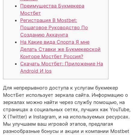
Преимущества Букмекера
Мостбет
Регистрация В Mostbet:
Пошаговое Руководство По
Созданию Аккаунта
На Какие вида Спорта Я мне
Делать Ставки же Букмекерской
Конторе Мостбет Россия?
Скачать Мостбет: Приложение На
Android И Ios
Для непрерывного доступа к услугам букмекер
МостБет использует зеркала сайта. Информацию о
зеркалах можно найти через службу помощью, на
страницах а социальных сетях, лучших как YouTube,
X (Twitter) и Instagram, и на используемых ресурсах.
Мы улучшаем ваш игровой этапов, предлагая
разнообразные бонусы и акции и компании Mostbet