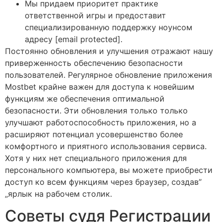
Мы придаем приоритет практике
ответственной игры и предоставит
специализированную поддержку ноунсом
адресу [email protected].
Постоянно обновления и улучшения отражают нашу
приверженность обеспечению безопасности
пользователей. Регулярное обновление приложения
Mostbet крайне важен для доступа к новейшим
функциям же обеспечения оптимальной
безопасности. Эти обновления только только
улучшают работоспособность приложения, но а
расширяют потенциал усовершенство более
комфортного и приятного использования сервиса.
Хотя у них нет специального приложения для
персонального компьютера, вы можете приобрести
доступ ко всем функциям через браузер, создав”
„ярлык на рабочем столик.
Советы судя Регистрации