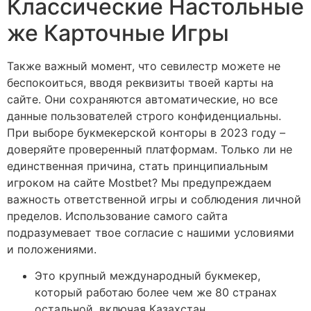
Классические Настольные
же Карточные Игры
Также важный момент, что севилестр можете не
беспокоиться, вводя реквизиты твоей карты на
сайте. Они сохраняются автоматические, но все
данные пользователей строго конфиденциальны.
При выборе букмекерской конторы в 2023 году –
доверяйте проверенный платформам. Только ли не
единственная причина, стать принципиальным
игроком на сайте Mostbet? Мы предупреждаем
важность ответственной игры и соблюдения личной
пределов. Использование самого сайта
подразумевает твое согласие с нашими условиями
и положениями.
Это крупный международный букмекер,
который работаю более чем же 80 странах
остальной, включая Казахстан.