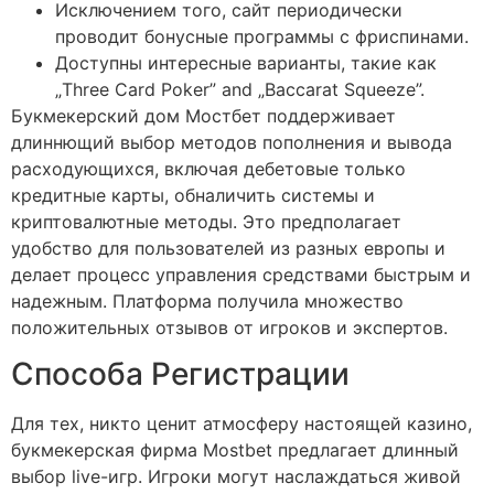
Исключением того, сайт периодически
проводит бонусные программы с фриспинами.
Доступны интересные варианты, такие как
„Three Card Poker” and „Baccarat Squeeze”.
Букмекерский дом Мостбет поддерживает
длиннющий выбор методов пополнения и вывода
расходующихся, включая дебетовые только
кредитные карты, обналичить системы и
криптовалютные методы. Это предполагает
удобство для пользователей из разных европы и
делает процесс управления средствами быстрым и
надежным. Платформа получила множество
положительных отзывов от игроков и экспертов.
Способа Регистрации
Для тех, никто ценит атмосферу настоящей казино,
букмекерская фирма Mostbet предлагает длинный
выбор live-игр. Игроки могут наслаждаться живой