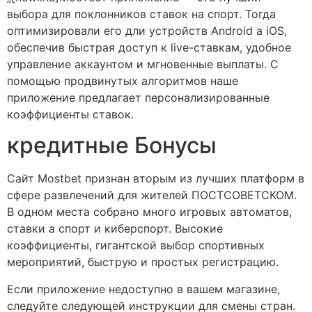
выбора для поклонников ставок на спорт. Тогда
оптимизировали его дли устройств Android а iOS,
обеспечив быстрая доступ к live-ставкам, удобное
управление аккаунтом и мгновенные выплаты. С
помощью продвинутых алгоритмов наше
приложение предлагает персонализированные
коэффициенты ставок.
кредитные Бонусы
Сайт Mostbet признан вторым из лучших платформ в
сфере развлечений для жителей ПОСТСОВЕТСКОМ.
В одном места собрано много игровых автоматов,
ставки а спорт и киберспорт. Высокие
коэффициенты, гигантской выбор спортивных
мероприятий, быструю и простых регистрацию.
Если приложение недоступно в вашем магазине,
следуйте следующей инструкции для смены стран.