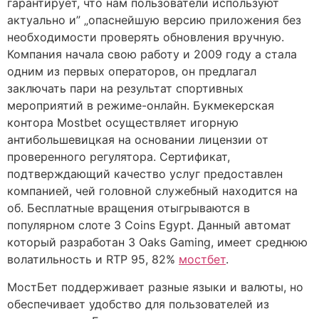
гарантирует, что нам пользователи используют
актуально и” „опаснейшую версию приложения без
необходимости проверять обновления вручную.
Компания начала свою работу и 2009 году а стала
одним из первых операторов, он предлагал
заключать пари на результат спортивных
мероприятий в режиме-онлайн. Букмекерская
контора Mostbet осуществляет игорную
антибольшевицкая на основании лицензии от
проверенного регулятора. Сертификат,
подтверждающий качество услуг предоставлен
компанией, чей головной служебный находится на
об. Бесплатные вращения отыгрываются в
популярном слоте 3 Coins Egypt. Данный автомат
который разработан 3 Oaks Gaming, имеет среднюю
волатильность и RTP 95, 82%
мостбет
.
МостБет поддерживает разные языки и валюты, но
обеспечивает удобство для пользователей из