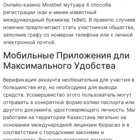
Онлайн-казино Mostbet мутуара 4 способа
регистрации (как и менее известный
международный букмекер 1xBet). В правило случаев
новички предпочитают стать участником общества,
заполнив графу со номером телефона или с личной
электронной почтой.
Мобильные Приложения дли
Максимального Удобства
Верификация аккаунта необязательна для участия в
большинстве игр, но необходима для вывода
средств. Усовершенство этого пользователь могут
отправить в конкретной форме копию паспорта или
другого документа, удостоверяющего личность. Мы
работаем на территории Казахстана легально на
основании международной лицензии Кюрасао и в
соответствии с городскими законами и
регуляциями. Лицензия позволяет помогать