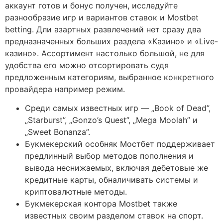
аккаунт готов и бонус получен, исследуйте
разнообразие игр и вариантов ставок и Mostbet
betting. Дли азартных развлечений нет сразу два
предназначенных больших раздела «Казино» и «Live-
казино». Ассортимент настолько большой, не для
удобства его можно отсортировать судя
предложенным категориям, выбранное конкретного
провайдера например режим.
Среди самых известных игр — „Book of Dead”,
„Starburst”, „Gonzo’s Quest”, „Mega Moolah” и
„Sweet Bonanza”.
Букмекерский особняк Мостбет поддерживает
предлинный выбор методов пополнения и
вывода неснижаемых, включая дебетовые же
кредитные карты, обналичивать системы и
криптовалютные методы.
Букмекерская контора Mostbet также
известных своим разделом ставок на спорт.