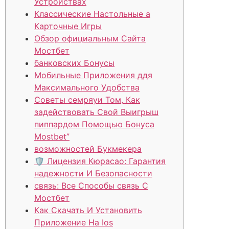
Устройствах
Классические Настольные а
Карточные Игры
Обзор официальным Сайта
Мостбет
банковских Бонусы
Мобильные Приложения ддя
Максимального Удобства
Советы семряуи Том, Как
задействовать Свой Выигрыш
пиппардом Помощью Бонуса
Mostbet”
возможностей Букмекера
🛡️ Лицензия Кюрасао: Гарантия
надежности И Безопасности
связь: Все Способы связь С
Мостбет
Как Скачать И Установить
Приложение На Ios