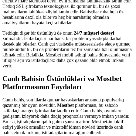
effektiv mərc təcrübəsi deyil, eyni zamanda təhlükəsizlik təmin edir.
Tətbiq SSL şifrələmə texnologiyası ilə qorunur ki, bu da şəxsi
məlumatların təhlükəsizliyini təmin edir. Bahisçilər rahatlıqla öz
hesablarına daxil ola bilər və heç bir narahatlıq olmadan
əməliyyatlarını həyata keçirə bilərlər.
Tətbiqin digər bir üstünlüyü də onun
24/7 müştəri dəstəyi
xidmətidir. İstifadəçilər hər hansı bir problem yaşadıqda dərhal
dəstək ala bilərlər. Canlı çat vasitəsilə mütəxəssislərlə əlaqə qurmaq
mümkündür ki, bu da problemlərin tez bir zamanda həll olunmasına
kömək edir. Beləliklə, Mostbet mobil tətbiqi bahis dünyasında yeni
üfüqlər açır və istifadəçilərə daha çox qazanc əldə etmək imkanı
verir.
Canlı Bahisin Üstünlükləri və Mostbet
Platformasının Faydaları
Canlı bahis, son illərdə qumar həvəskarları arasında populyarlıq
qazanmış bir oyun növüdür.
Mostbet
platforması, bu sahədə
istifadəçilərə geniş imkanlar təqdim edir. Canlı bahis, oyunların
gedişatını izləyərək daha dəqiq proqnozlar verməyə imkan yaradır.
Bu isə, iştirakçıların qalib gəlmə şansını artırır. Mostbet-in təklif
etdiyi yüksək əmsallar və müxtəlif idman növləri üzərində canlı
bahis etmək imkanı, istifadəçilərin marağını cəlb edir.