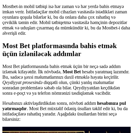
Mostbet-in mobil tətbiqi isə hər zaman və hər yerdə bahis etməyə
imkan verir. İstifadəçilər mobil cihazları vasitəsilə istədikləri zaman
oyunlara qoşula bilərlər ki, bu da onlara daha çox rahatlıq və
çeviklik təmin edir. Mobil tətbiqetmə vasitəsilə həmçinin depozitlər
etmək və uduşları çıxarmaq da mümkündür ki, bu da Mostbet-i daha
əlverişli edir.
Most Bet platformasında bahis etmək
üçün izləniləcək addımlar
Most Bet platformasında bahis etmək üçün bir neçə sadə addım
izləmək kifayətdir. İlk növbədə,
Most Bet
hesabı yaratmaq lazımdır.
Bu, sadəcə şəxsi məlumatlarınızı daxil etməklə həyata keçirilir.
Qeydiyyat prosesində
diqqətli olun, çünki yanlış məlumatlar
sonradan problemlərə səbəb ola bilər. Qeydiyyatdan keçdikdən
sonra e-poçt və ya telefon nömrənizi təsdiqləmək vacibdir.
Hesabınızı aktivləşdirdikdən sonra, növbəti addım
hesabınıza pul
yatırmaqdır
. Most Bet müxtəlif ödəniş üsulları təklif edir ki, bu da
istifadəçilərə rahatlıq yaradır. Aşağıdakı üsullardan birini seçə
bilərsiniz: