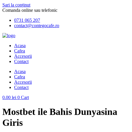
Sari la conținut
Comanda online sau telefonic
0731 065 207
contact@contegocafe.ro
Acasa
Cafea
Accesorii
Contact
Acasa
Cafea
Accesorii
Contact
0.00
lei
0
Cart
Mostbet ile Bahis Dunyasina
Giris