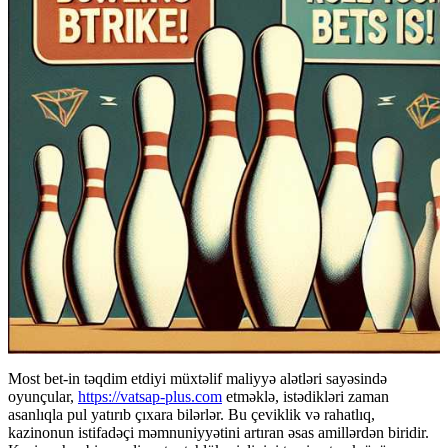
Most bet-in təqdim etdiyi müxtəlif maliyyə alətləri sayəsində
oyunçular,
https://vatsap-plus.com
etməklə, istədikləri zaman
asanlıqla pul yatırıb çıxara bilərlər. Bu çeviklik və rahatlıq,
kazinonun istifadəçi məmnuniyyətini artıran əsas amillərdən biridir.