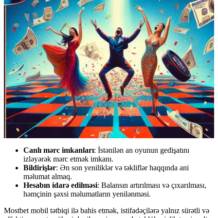
Canlı mərc imkanları
: İstənilən an oyunun gedişatını
izləyərək mərc etmək imkanı.
Bildirişlər
: Ən son yeniliklər və təkliflər haqqında ani
məlumat almaq.
Hesabın idarə edilməsi
: Balansın artırılması və çıxarılması,
həmçinin şəxsi məlumatların yenilənməsi.
Mostbet mobil tətbiqi ilə bahis etmək, istifadəçilərə yalnız sürətli və