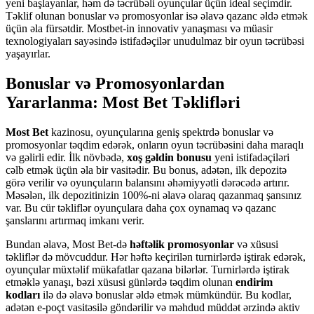
yeni başlayanlar, həm də təcrübəli oyunçular üçün ideal seçimdir.
Təklif olunan bonuslar və promosyonlar isə əlavə qazanc əldə etmək
üçün əla fürsətdir. Mostbet-in innovativ yanaşması və müasir
texnologiyaları sayəsində istifadəçilər unudulmaz bir oyun təcrübəsi
yaşayırlar.
Bonuslar və Promosyonlardan
Yararlanma: Most Bet Təklifləri
Most Bet
kazinosu, oyunçularına geniş spektrdə bonuslar və
promosyonlar təqdim edərək, onların oyun təcrübəsini daha maraqlı
və gəlirli edir. İlk növbədə,
xoş gəldin bonusu
yeni istifadəçiləri
cəlb etmək üçün əla bir vasitədir. Bu bonus, adətən, ilk depozitə
görə verilir və oyunçuların balansını əhəmiyyətli dərəcədə artırır.
Məsələn, ilk depozitinizin 100%-ni əlavə olaraq qazanmaq şansınız
var. Bu cür təkliflər oyunçulara daha çox oynamaq və qazanc
şanslarını artırmaq imkanı verir.
Bundan əlavə, Most Bet-də
həftəlik promosyonlar
və xüsusi
təkliflər də mövcuddur. Hər həftə keçirilən turnirlərdə iştirak edərək,
oyunçular müxtəlif mükafatlar qazana bilərlər. Turnirlərdə iştirak
etməklə yanaşı, bəzi xüsusi günlərdə təqdim olunan
endirim
kodları
ilə də əlavə bonuslar əldə etmək mümkündür. Bu kodlar,
adətən e-poçt vasitəsilə göndərilir və məhdud müddət ərzində aktiv