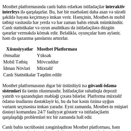
Mostbet platformasında canlı bahis edərkən istifadəçilər
interaktiv
interfeys
ilə qarşılaşırlar. Bu, hər bir mərhələni daha asan və sürətli
şəkildə həyata keçirməyə imkan verir. Həmçinin, Mostbet-in mobil
tətbiqi vasitəsilə hər yerdə və hər zaman bahis etmək mümkündür.
Canlı statistikalar və oyun analitikası da istifadəçilərə düzgün
qərarlar verməkdə kömək edir. Beləliklə, oyunçular həm əylənir,
həm də qazanma şanslarını artırırlar.
Xüsusiyyətlər
Mostbet Platforması
Əmsallar
Yüksək
Mobil Tətbiq
Mövcuddur
İdman Növləri
Müxtəlif
Canlı Statistikalar
Təqdim edilir
Mostbet platformasının digər bir üstünlüyü isə
güvənli ödəmə
sistemləri
ilə təmin olunmasıdır. İstifadəçilər rahatlıqla depozit
yatırıb və qazandıqları məbləği çıxara bilərlər. Platforma müxtəlif
ödəmə üsullarını dəstəkləyir ki, bu da hər kəsin özünə uyğun
variantı seçməsinə imkan yaradır. Eyni zamanda, Mostbet-in müştəri
dəstəyi komandası 24/7 fəaliyyət göstərir və istifadəçilərin
qarşılaşdığı problemləri tez bir zamanda həll edir.
Canlı bahis təcrübəsini zənginləşdirən Mostbet platforması, həm