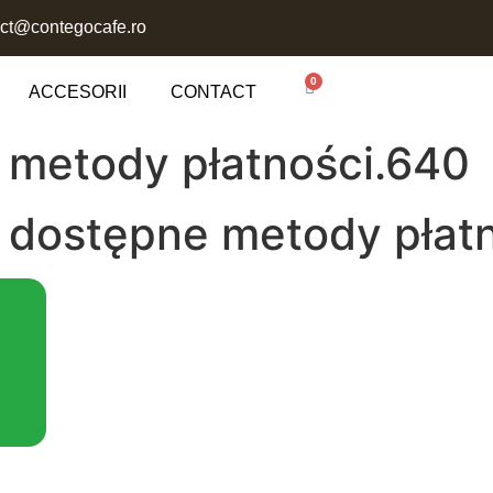
act@contegocafe.ro
0
ACCESORII
CONTACT
 metody płatności.640
 dostępne metody płat