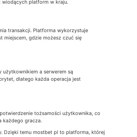
 wiodących platform w kraju.
 transakcji. Platforma wykorzystuje
st miejscem, gdzie możesz czuć się
zy użytkownikiem a serwerem są
ytet, dlatego każda operacja jest
potwierdzenie tożsamości użytkownika, co
la każdego gracza.
 Dzięki temu mostbet pl to platforma, której