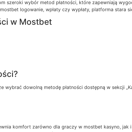
om szeroki wybór metod płatności, które zapewniają wyg
o mostbet logowanie, wpłaty czy wypłaty, platforma stara si
ści w Mostbet
ości?
e wybrać dowolną metodę płatności dostępną w sekcji „Ka
wnia komfort zarówno dla graczy w mostbet kasyno, jak 