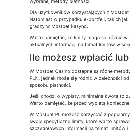
wybranej metody płatności.
Dla użytkowników korzystających z Mostbet
Natomiast w przypadku e-portfeli, takich jak
graczy w Mostbet kasyno.
Warto pamiętać, że limity mogą się różnić w 
aktualnych informacji na temat limitów w sek
Ile możesz wpłacić lub
W Mostbet Casino dostępne są różne metody 
PLN, jednak może się różnić w zależności o
sposobu płatności.
Jeśli chodzi o wypłaty, minimalna kwota to 
Warto pamiętać, że przed wypłatą konieczne
W Mostbet PL możesz korzystać z popularnyc
swoje specyficzne limity, które warto spraw
szczegółowych informacji na temat limitów i 