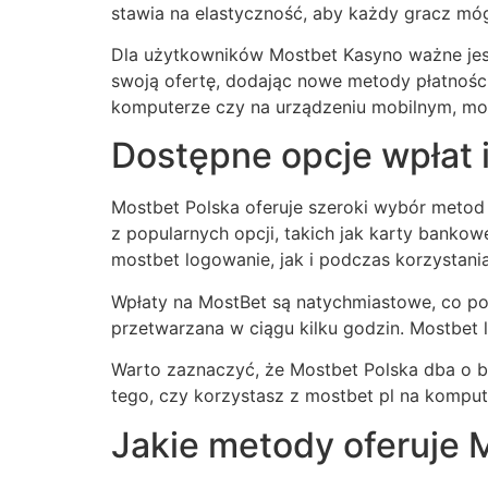
stawia na elastyczność, aby każdy gracz mó
Dla użytkowników Mostbet Kasyno ważne jest r
swoją ofertę, dodając nowe metody płatności,
komputerze czy na urządzeniu mobilnym, moż
Dostępne opcje wpłat 
Mostbet Polska oferuje szeroki wybór metod 
z popularnych opcji, takich jak karty banko
mostbet logowanie, jak i podczas korzystani
Wpłaty na MostBet są natychmiastowe, co po
przetwarzana w ciągu kilku godzin. Mostbet l
Warto zaznaczyć, że Mostbet Polska dba o 
tego, czy korzystasz z mostbet pl na kompu
Jakie metody oferuje 