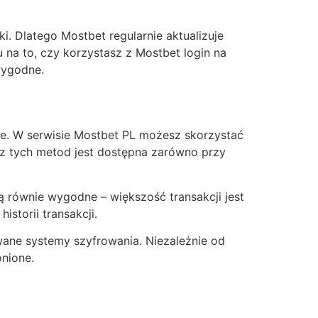
i. Dlatego Mostbet regularnie aktualizuje
 na to, czy korzystasz z Mostbet login na
wygodne.
cje. W serwisie Mostbet PL możesz skorzystać
a z tych metod jest dostępna zarówno przy
 równie wygodne – większość transakcji jest
storii transakcji.
ane systemy szyfrowania. Niezależnie od
nione.