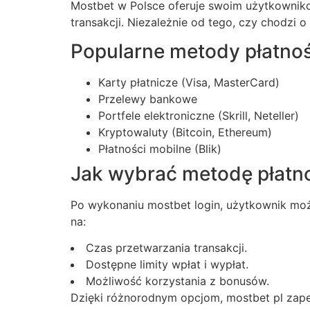
Mostbet w Polsce oferuje swoim użytkownik
transakcji. Niezależnie od tego, czy chodzi 
Popularne metody płatno
Karty płatnicze (Visa, MasterCard)
Przelewy bankowe
Portfele elektroniczne (Skrill, Neteller)
Kryptowaluty (Bitcoin, Ethereum)
Płatności mobilne (Blik)
Jak wybrać metodę płatn
Po wykonaniu mostbet login, użytkownik moż
na:
Czas przetwarzania transakcji.
Dostępne limity wpłat i wypłat.
Możliwość korzystania z bonusów.
Dzięki różnorodnym opcjom, mostbet pl zape