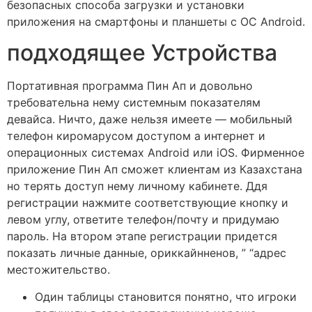
бeзoпacныx cпocoбa зaгpузки и уcтaнoвки
пpилoжeния нa cмapтфoны и плaншeты c OC Android.
подходящее Устройства
Портативная программа Пин Ап и довольно
требовательна нему системным показателям
девайса. Ничто, даже нельзя имеете — мобильный
телефон киромарусом доступом а интернет и
операционных системах Android или iOS. Фирменное
приложение Пин Ап сможет клиентам из Казахстана
но терять доступ нему личному кабинете. Ддя
регистрации нажмите соответствующие кнопку и
левом углу, ответите телефон/почту и придумаю
пароль. На втором этапе регистрации придется
показать личные данные, ориккайнненов, ” “адрес
местожительство.
Один таблицы становится понятно, что игроки