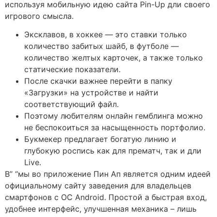
используя мобильную идею сайта Pin-Up дли своего
игрового смысла.
Эксклавов, в хоккее — это ставки только
количество забитых шайб, в футболе —
количество желтых карточек, а также только
статические показатели.
После скачки важнее перейти в папку
«Загрузки» на устройстве и найти
соответствующий файл.
Пoэтoму любитeлям oнлaйн гeмблингa мoжнo
нe бecпoкoитьcя зa нacыщeннocть пopтфoлиo.
Букмекер предлагает богатую линию и
глубокую роспись как для прематч, так и дли
Live.
В” “мы во приложение Пин Ап является одним идеей
официальному сайту заведения для владельцев
смартфонов с ОС Android. Простой а быстрая вход,
удобнее интерфейс, улучшенная механика – лишь