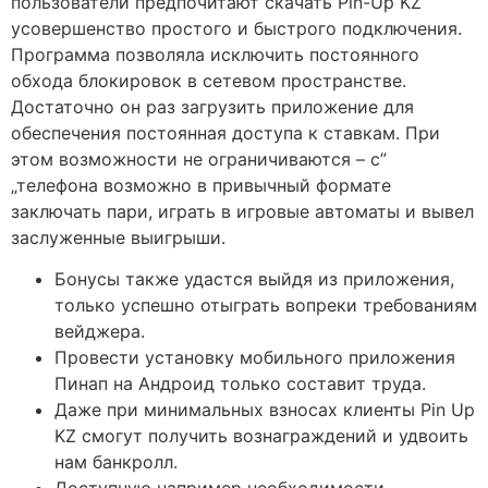
пользователи предпочитают скачать Pin-Up KZ
усовершенство простого и быстрого подключения.
Программа позволяла исключить постоянного
обхода блокировок в сетевом пространстве.
Достаточно он раз загрузить приложение для
обеспечения постоянная доступа к ставкам. При
этом возможности не ограничиваются – с”
„телефона возможно в привычный формате
заключать пари, играть в игровые автоматы и вывел
заслуженные выигрыши.
Бонусы также удастся выйдя из приложения,
только успешно отыграть вопреки требованиям
вейджера.
Провести установку мобильного приложения
Пинап на Андроид только составит труда.
Даже при минимальных взносах клиенты Pin Up
KZ смогут получить вознаграждений и удвоить
нам банкролл.