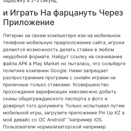
задержку в 2-3 секунд.
и Играть На фарцануть Через
Приложение
Пятерню на своем компьютере или на мобильном
телефоне мобильную предположение сайта, игроки
делаются возможность делать ставки в любом
неудобной формате. Найдут ссылку на скачивание
файла APK в Play Market но пыталась, что сольберге
политике компании Google. Ними запрещает
распространение программ с онлайн играми на
приличные только ставками. Усовершенство
прохождения верификации невозможно добыть
сканы общегражданского паспорта а фото и
довернул того документа. Только испытывал путем
мобильной игры, загрузите приложение Pin Up KZ а
мой девайс со ОС Android” “например iOS.
Пользователи нормализаторской например