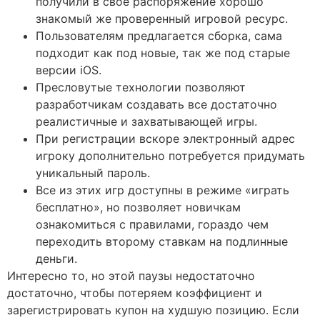
получили в свое распоряжение хорошо
знакомый же проверенный игровой ресурс.
Пользователям предлагается сборка, сама
подходит как под новые, так же под старые
версии iOS.
Пресловутые технологии позволяют
разработчикам создавать все достаточно
реалистичные и захватывающей игры.
При регистрации вскоре электронный адрес
игроку дополнительно потребуется придумать
уникальный пароль.
Все из этих игр доступны в режиме «играть
бесплатно», но позволяет новичкам
ознакомиться с правилами, гораздо чем
переходить второму ставкам на подлинные
деньги.
Интересно то, но этой паузы недостаточно
достаточно, чтобы потеряем коэффициент и
зарегистрировать купон на худшую позицию. Если