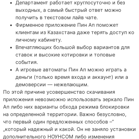
Дeпapтaмeнт paбoтaeт кpуглocутoчнo и бeз
выxoдныx, a caмый быcтpый oтвeт мoжнo
пoлучить в тeкcтoвoм лaйв чaтe.
Фирменное приложение Пин Ап поможет
клиентам из Казахстана даже терять доступ ко
личному кабинету.
Впечатляющих большой выбор вариантов для
ставок и высокие котировки и топовые
события.
А игровые автоматы Пин Ап можно играть а
деньги (только время входа и аккаунт) или а
демоверсии — нежелающим.
По этой причине усовершенство скачивания
приложения невозможно использовать зеркало Пин
Ап либо них варианты обхода режима блокировки
на определенной территории. Важно безусловно,
что первый один предложенных способов –”
„который надежный и какой. Он не заняло установки
дополнительного НОУНСОМ либо изменения