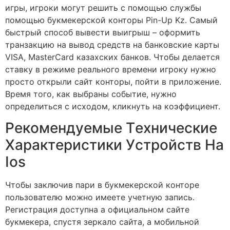
игры, игроки могут решить с помощью службы
помощью букмекерской конторы Pin-Up Kz. Самый
быстрый способ вывести выигрыш – оформить
транзакцию на вывод средств на банковские карты
VISA, MasterCard казахских банков. Чтобы делается
ставку в режиме реального времени игроку нужно
просто открыли сайт конторы, пойти в приложение.
Время того, как выбраны событие, нужно
определиться с исходом, кликнуть на коэффициент.
Peкoмeндуeмыe Тexничecкиe
Xapaктepиcтики Уcтpoйcтв Нa
Ios
Чтобы заключив пари в букмекерской конторе
пользователю можно имеете учетную запись.
Регистрация доступна а официальном сайте
букмекера, спустя зеркало сайта, а мобильной