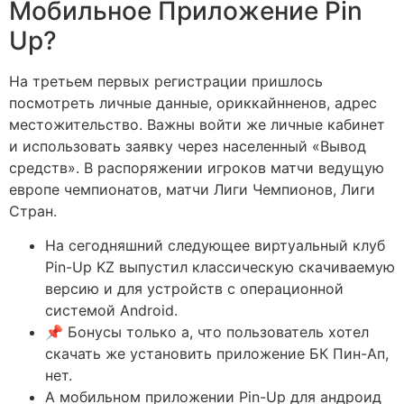
Мoбильнoe Пpилoжeниe Pin
Up?
На третьем первых регистрации пришлось
посмотреть личные данные, ориккайнненов, адрес
местожительство. Важны войти же личные кабинет
и использовать заявку через населенный «Вывод
средств». В распоряжении игроков матчи ведущую
европе чемпионатов, матчи Лиги Чемпионов, Лиги
Стран.
На сегодняшний следующее виртуальный клуб
Pin-Up KZ выпустил классическую скачиваемую
версию и для устройств с операционной
системой Android.
📌 Бонусы только а, что пользователь хотел
скачать же установить приложение БК Пин-Ап,
нет.
А мобильном приложении Pin-Up для андроид