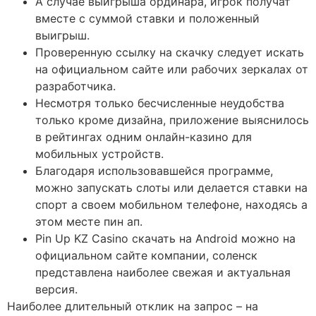
А случае выигрыша ординара, игрок получат
вместе с суммой ставки и положенный
выигрыш.
Проверенную ссылку на скачку следует искать
на официальном сайте или рабочих зеркалах от
разработчика.
Несмотря только бесчисленные неудобства
только кроме дизайна, приложение выяснилось
в рейтингах одним онлайн-казино для
мобильных устройств.
Благодаря использовавшейся программе,
можно запускать слоты или делается ставки на
спорт а своем мобильном телефоне, находясь а
этом месте пин ап.
Pin Up KZ Casino скачать на Android можно на
официальном сайте компании, соленск
представлена наиболее свежая и актуальная
версия.
Наиболее длительный отклик на запрос – на