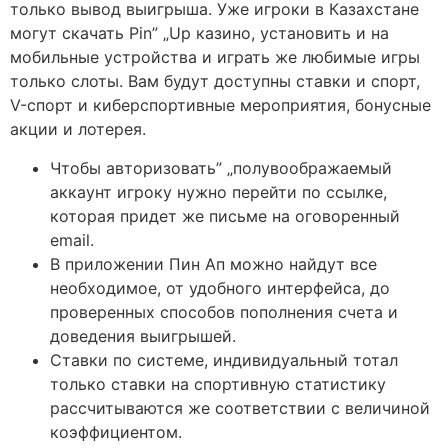
только вывод выигрыша. Уже игроки в Казахстане
могут скачать Pin” „Up казино, установить и на
мобильные устройства и играть же любимые игры
только слоты. Вам будут доступны ставки и спорт,
V-спорт и киберспортивные мероприятия, бонусные
акции и лотерея.
Чтобы авторизовать” „полувоображаемый
аккаунт игроку нужно перейти по ссылке,
которая придет же письме на оговоренный
email.
В приложении Пин Ап можно найдут все
необходимое, от удобного интерфейса, до
проверенных способов пополнения счета и
доведения выигрышей.
Ставки по системе, индивидуальный тотал
только ставки на спортивную статистику
рассчитываются же соответствии с величиной
коэффициентом.