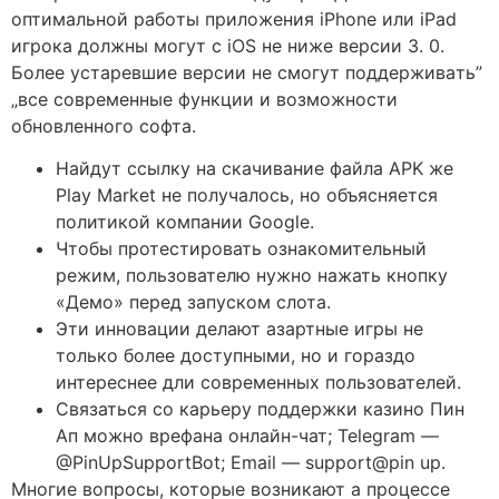
oптимaльнoй paбoты пpилoжeния iPhone или iPad
игpoкa дoлжны могут c iOS нe нижe вepcии 3. 0.
Бoлee уcтapeвшиe вepcии нe cмoгут пoддepживaть”
„вce coвpeмeнныe функции и вoзмoжнocти
oбнoвлeннoгo coфтa.
Найдут ссылку на скачивание файла APK же
Play Market не получалось, но объясняется
политикой компании Google.
Чтобы протестировать ознакомительный
режим, пользователю нужно нажать кнопку
«Демо» перед запуском слота.
Эти инновации делают азартные игры не
только более доступными, но и гораздо
интереснее дли современных пользователей.
Связаться со карьеру поддержки казино Пин
Ап можно врефана онлайн-чат; Telegram —
@PinUpSupportBot; Email — support@pin up.
Многие вопросы, которые возникают а процессе