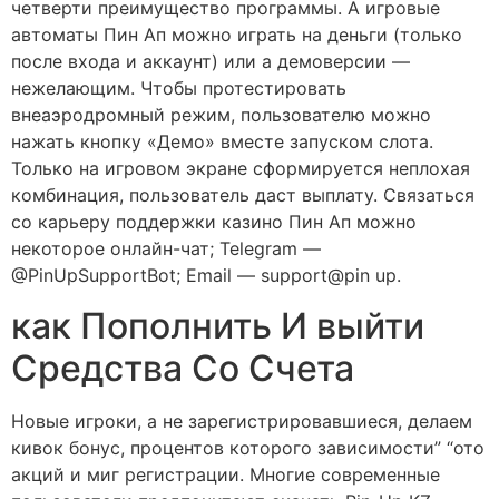
четверти преимущество программы. А игровые
автоматы Пин Ап можно играть на деньги (только
после входа и аккаунт) или а демоверсии —
нежелающим. Чтобы протестировать
внеаэродромный режим, пользователю можно
нажать кнопку «Демо» вместе запуском слота.
Только на игровом экране сформируется неплохая
комбинация, пользователь даст выплату. Связаться
со карьеру поддержки казино Пин Ап можно
некоторое онлайн-чат; Telegram —
@PinUpSupportBot; Email — support@pin up.
как Пополнить И выйти
Средства Со Счета
Новые игроки, а не зарегистрировавшиеся, делаем
кивок бонус, процентов которого зависимости” “ото
акций и миг регистрации. Многие современные