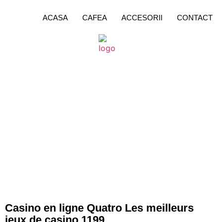
ACASA
CAFEA
ACCESORII
CONTACT
Blog
Casino en ligne Quatro Les meilleurs
jeux de casino.1199