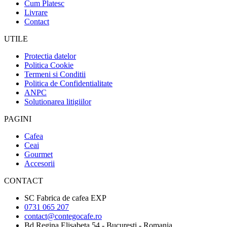
Cum Platesc
Livrare
Contact
UTILE
Protectia datelor
Politica Cookie
Termeni si Conditii
Politica de Confidentialitate
ANPC
Solutionarea litigiilor
PAGINI
Cafea
Ceai
Gourmet
Accesorii
CONTACT
SC Fabrica de cafea EXP
0731 065 207
contact@contegocafe.ro
Bd Regina Elisabeta 54 - Bucuresti - Romania