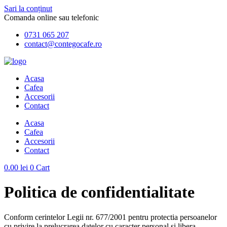
Sari la conținut
Comanda online sau telefonic
0731 065 207
contact@contegocafe.ro
Acasa
Cafea
Accesorii
Contact
Acasa
Cafea
Accesorii
Contact
0.00
lei
0
Cart
Politica de confidentialitate
Conform cerintelor Legii nr. 677/2001 pentru protectia persoanelor
cu privire la prelucrarea datelor cu caracter personal si libera