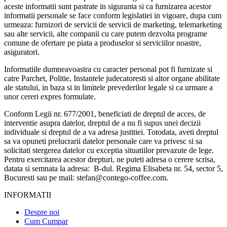
aceste informatii sunt pastrate in siguranta si ca furnizarea acestor
informatii personale se face conform legislatiei in vigoare, dupa cum
urmeaza: furnizori de servicii de servicii de marketing, telemarketing
sau alte servicii, alte companii cu care putem dezvolta programe
comune de ofertare pe piata a produselor si serviciilor noastre,
asiguratori.
Informatiile dumneavoastra cu caracter personal pot fi furnizate si
catre Parchet, Politie, Instantele judecatoresti si altor organe abilitate
ale statului, in baza si in limitele prevederilor legale si ca urmare a
unor cereri expres formulate.
Conform Legii nr. 677/2001, beneficiati de dreptul de acces, de
interventie asupra datelor, dreptul de a nu fi supus unei decizii
individuale si dreptul de a va adresa justitiei. Totodata, aveti dreptul
sa va opuneti prelucrarii datelor personale care va privesc si sa
solicitati stergerea datelor cu exceptia situatiilor prevazute de lege.
Pentru exercitarea acestor drepturi, ne puteti adresa o cerere scrisa,
datata si semnata la adresa: B-dul. Regima Elisabeta nr. 54, sector 5,
Bucuresti sau pe mail: stefan@contego-coffee.com.
INFORMATII
Despre noi
Cum Cumpar