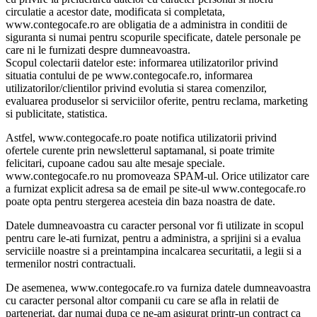
circulatie a acestor date, modificata si completata,
www.contegocafe.ro are obligatia de a administra in conditii de
siguranta si numai pentru scopurile specificate, datele personale pe
care ni le furnizati despre dumneavoastra.
Scopul colectarii datelor este: informarea utilizatorilor privind
situatia contului de pe www.contegocafe.ro, informarea
utilizatorilor/clientilor privind evolutia si starea comenzilor,
evaluarea produselor si serviciilor oferite, pentru reclama, marketing
si publicitate, statistica.
Astfel, www.contegocafe.ro poate notifica utilizatorii privind
ofertele curente prin newsletterul saptamanal, si poate trimite
felicitari, cupoane cadou sau alte mesaje speciale.
www.contegocafe.ro nu promoveaza SPAM-ul. Orice utilizator care
a furnizat explicit adresa sa de email pe site-ul www.contegocafe.ro
poate opta pentru stergerea acesteia din baza noastra de date.
Datele dumneavoastra cu caracter personal vor fi utilizate in scopul
pentru care le-ati furnizat, pentru a administra, a sprijini si a evalua
serviciile noastre si a preintampina incalcarea securitatii, a legii si a
termenilor nostri contractuali.
De asemenea, www.contegocafe.ro va furniza datele dumneavoastra
cu caracter personal altor companii cu care se afla in relatii de
parteneriat, dar numai dupa ce ne-am asigurat printr-un contract ca