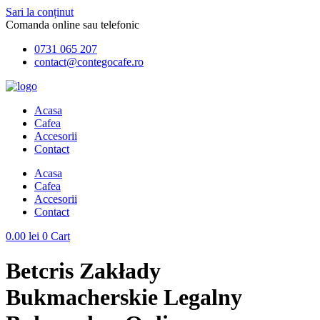
Sari la conținut
Comanda online sau telefonic
0731 065 207
contact@contegocafe.ro
Acasa
Cafea
Accesorii
Contact
Acasa
Cafea
Accesorii
Contact
0.00
lei
0
Cart
Betcris Zakłady
Bukmacherskie Legalny