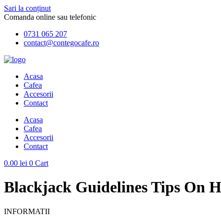
Sari la conținut
Comanda online sau telefonic
0731 065 207
contact@contegocafe.ro
Acasa
Cafea
Accesorii
Contact
Acasa
Cafea
Accesorii
Contact
0.00
lei
0
Cart
Blackjack Guidelines Tips On 
INFORMATII