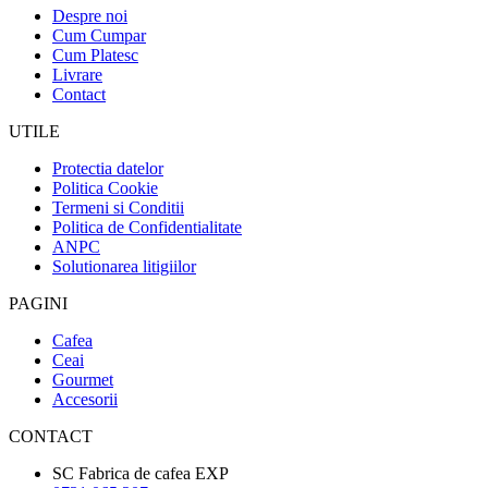
Despre noi
Cum Cumpar
Cum Platesc
Livrare
Contact
UTILE
Protectia datelor
Politica Cookie
Termeni si Conditii
Politica de Confidentialitate
ANPC
Solutionarea litigiilor
PAGINI
Cafea
Ceai
Gourmet
Accesorii
CONTACT
SC Fabrica de cafea EXP