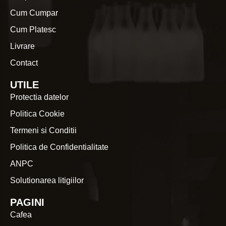
Cum Cumpar
Cum Platesc
Livrare
Contact
UTILE
Protectia datelor
Politica Cookie
Termeni si Conditii
Politica de Confidentialitate
ANPC
Solutionarea litigiilor
PAGINI
Cafea