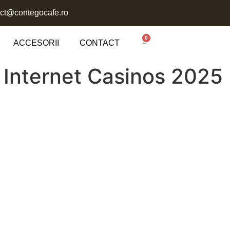
act@contegocafe.ro
0
ACCESORII
CONTACT
 Internet Casinos 2025
E
PAGINI
ia datelor
Cafea
a Cookie
Ceai
 si Conditii
Gourmet
a de Confidentialitate
Accesorii