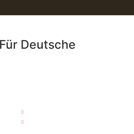
 Für Deutsche
CONTACT
SC Fabrica de cafea EXP
0731 065 207
contact@contegocafe.ro
Bd Regina Elisabeta 54 -