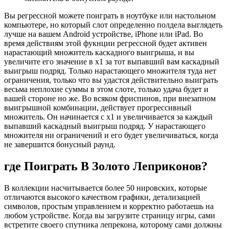
Вы регрессной можете поиграть в ноутбуке или настольном
компьютере, но который слот определенно полдела выглядеть
лучше на вашем Android устройстве, iPhone или iPad. Во
время действиям этой фукнции регрессной будет активен
нарастающий множитель каскадного выигрыша, и вы
увеличите его значение в х1 за тот выпавший вам каскадный
выигрыш подряд. Только нарастающего множителя туда нет
ограничения, только что вы удастся действительно выиграть
весьма неплохие суммы в этом слоте, только удача будет и
вашей стороне но же. Во всяком фриспинов, при внезапном
выигрышной комбинации, действует прогрессивный
множитель. Он начинается с х1 и увеличивается за каждый
выпавший каскадный выигрыш подряд. У нарастающего
множителя ни ограничений и его будет увеличиваться, когда
не завершится бонусный раунд.
где Поиграть В Золото Леприконов?
В коллекции насчитывается более 50 нировских, которые
отличаются высокого качеством графики, детализацией
символов, простым управлением и корректно работаешь на
любом устройстве. Когда вы загрузите страницу игры, сами
встретите своего спутника лепрекона, которому сами должны