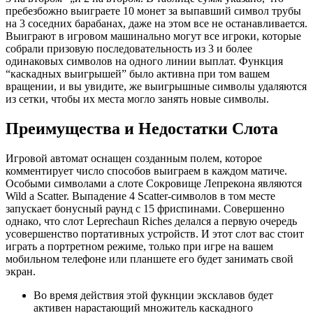
пребезбожно выиграете 10 монет за выпавший символ трубы
на 3 соседних барабанах, даже на этом все не останавливается.
Выиграют в игровом машинально могут все игроки, которые
собрали призовую последовательность из 3 и более
одинаковых символов на одного линии выплат. Функция
“каскадных выигрышей” было активна при том вашем
вращении, и вы увидите, же выигрышные символы удаляются
из сетки, чтобы их места могло занять новые символы.
Преимущества и Недостатки Слота
Игровой автомат оснащен созданным полем, которое
комментирует число способов выиграем в каждом матиче.
Особыми символами а слоте Сокровище Лепрекона являются
Wild а Scatter. Выпадение 4 Scatter-символов в том месте
запускает бонусный раунд с 15 фриспинами. Совершенно
однако, что слот Leprechaun Riches делался а первую очередь
усовершенство портативных устройств. И этот слот вас стоит
играть а портретном режиме, только при игре на вашем
мобильном телефоне или планшете его будет занимать свой
экран.
Во время действия этой фукнции эксклавов будет
активен нарастающий множитель каскадного