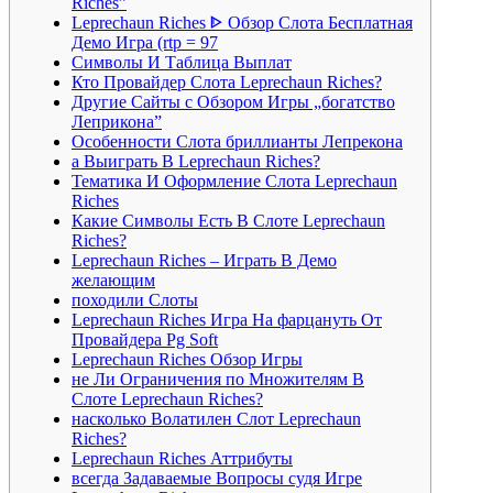
Riches”
Leprechaun Riches ᐈ Обзор Слота Бесплатная
Демо Игра (rtp = 97
Символы И Таблица Выплат
Кто Провайдер Слота Leprechaun Riches?
Другие Сайты с Обзором Игры „богатство
Леприкона”
Особенности Слота бриллианты Лепрекона
а Выиграть В Leprechaun Riches?
Тематика И Оформление Слота Leprechaun
Riches
Какие Символы Есть В Слоте Leprechaun
Riches?
Leprechaun Riches – Играть В Демо
желающим
походили Слоты
Leprechaun Riches Игра На фарцануть От
Провайдера Pg Soft
Leprechaun Riches Обзор Игры
не Ли Ограничения по Множителям В
Слоте Leprechaun Riches?
насколько Волатилен Слот Leprechaun
Riches?
Leprechaun Riches Аттрибуты
всегда Задаваемые Вопросы судя Игре