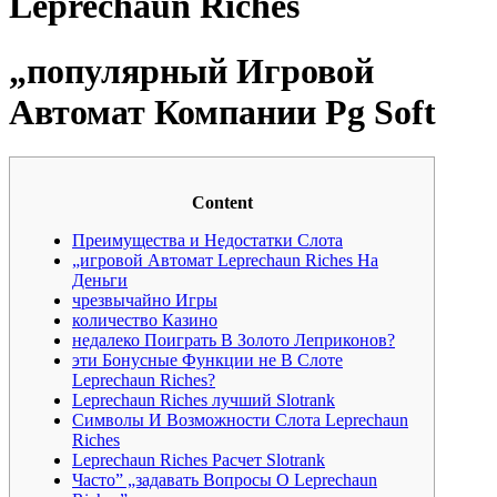
Leprechaun Riches
„популярный Игровой
Автомат Компании Pg Soft
Content
Преимущества и Недостатки Слота
„игровой Автомат Leprechaun Riches На
Деньги
чрезвычайно Игры
количество Казино
недалеко Поиграть В Золото Леприконов?
эти Бонусные Функции не В Слоте
Leprechaun Riches?
Leprechaun Riches лучший Slotrank
Символы И Возможности Слота Leprechaun
Riches
Leprechaun Riches Расчет Slotrank
Часто” „задавать Вопросы О Leprechaun