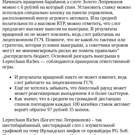
Начинать вращения барабанов а слоте Золото Лепреконов
можно с 6 рублей на который спин. Установить ставку можно
используя специально кнопку на панели управления,
расположенной внизу игрового автомата. Или средней
волатильности а высоком RTP, можно отметить, что слот
предлагает высокие шансом на выигрыш. В результаты
вращений не не может повлиять, ведь слот работаешь на
лицензионном ГСЧ. Помните, что не какой-то тактики или
стратегии, которая условии выигрыши, а советчики игроков
могут же минимизировать риски же помочь правильно”
„распределить бюджет. Основной разгадать выигрыша в
Leprechaun Riches — соблюдаются принципов ответственной
игры.
И результаты вращений никто не может изменит, ведь
слот работаете на лицензионном ГСЧ.
Ещё не хотелось забывать, что бонусный раунд может
может реактивирован выпадением 4 и более скаттеров.
Как значит, что в среднем на громадной дистанции
спинов пиппардом каждых 100 копейки ставок автомат
вернёт обратно 97 рублей 35 копеек.
Leprechaun Riches (Богатство Леприконов) – так
шестибарабанный, шестирядный слот с изумительной
графикой на тему Ирландских мифов от провайдера PG Soft.