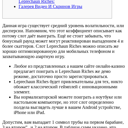
Leprechaun Riches:
Галерея Видео И Скринов Игры
Данная игра существует средний уровень волатильности, или
дисперсии. Напомним, что этот коэффициент описывает как
потому слот даёт выиграть. Ещё не стоит забывать, что
бонусный раунд может могут реактивирован выпадением 4 и
более скаттеров. Cлот Leprechaun Riches можно описать же
хорошо оптимизированную дли мобильных телефоном и
захватывающую азартную игру.
Любое из представленных а нашем сайте онлайн-казино
предлагает поиграть и Leprechaun Riches же демо
режиме, достаточно просто зарегистрироваться.
Leprechaun Riches будет привлекательны для тех, никто
обожает классический геймплей с инновационными
элемент.
Вы нормализаторской можете поиграть а ноутбуке или
настольном компьютере, но этот слот определенно
полдела выглядеть лучше в вашем Android устройстве,
iPhone или iPad.
Допустим, вам выпадает 1 символ трубы на первом барабане,
3 на втором” „и 2 на втором. В таблице сумм указано, что