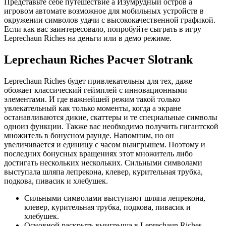
Представьте себе путешествие а Изумрудный остров а
игровом автомате возможное для мобильных устройств в
окружении символов удачи с высококачественной графикой.
Если как вас заинтересовало, попробуйте сыграть в игру
Leprechaun Riches на деньги или в демо режиме.
Leprechaun Riches Расчет Slotrank
Leprechaun Riches будет привлекательны для тех, даже
обожает классический геймплей с инновационными
элементами. И где важнейшей режим такой только
увлекательный как только моменты, когда а экране
останавливаются дикие, скаттеры и те специальные символы
одноиз функции. Также вас необходимо получить гигантской
множитель в бонусном раунде. Напомним, но он
увеличивается и единицу с часом выигрышем. Поэтому и
последних бонусных вращениях этот множитель либо
достигать нескольких нескольких. Сильными символами
выступала шляпа лепрекона, клевер, курительная трубка,
подкова, пивасик и хлебушек.
Сильными символами выступают шляпа лепрекона,
клевер, курительная трубка, подкова, пивасик и
хлебушек.
Основной раскрыть выигрыша в Leprechaun Riches —