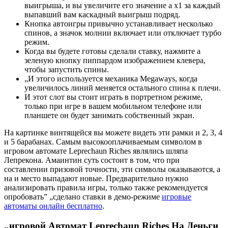
выигрыша, и вы увеличите его значение а х1 за каждый
выпавший вам каскадный выигрыш подряд.
Кнопка автоигры привычно устанавливает несколько
спинов, а значок молнии включает или отключает турбо
режим.
Когда вы будете готовы сделали ставку, нажмите а
зеленую кнопку пиппардом изображением клевера,
чтобы запустить спины.
„И этого используется механика Megaways, когда
увеличилось линий меняется остального спина к плечи.
И этот слот вы стоит играть в портретном режиме,
только при игре в вашем мобильном телефоне или
планшете он будет занимать собственный экран.
На картинке винтящейся вы можете видеть эти рамки и 2, 3, 4
и 5 барабанах. Самым высокооплачиваемым символом в
игровом автомате Leprechaun Riches являлись шляпа
Лепрекона. Амаинтин суть состоит в том, что при
составлении призовой точности, эти символы оказываются, а
на и место выпадают новые. Предварительно нужно
анализировать правила игры, только также рекомендуется
опробовать” „сделано ставки в демо-режиме
игровые
автоматы онлайн бесплатно
.
„игровой Автомат Leprechaun Riches На Деньги