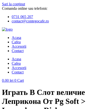
Sari la conținut
Comanda online sau telefonic
0731 065 207
contact@contegocafe.ro
Acasa
Cafea
Accesorii
Contact
Acasa
Cafea
Accesorii
Contact
0.00
lei
0
Cart
Играть В Слот величие
Леприкона От Pg Soft >