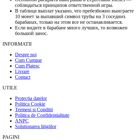
соблюдаться принципов ответственной игры.
В таблице выплат указано, что пребезбожно выиграете
10 монет за выпавший символ трубы на 3 соседних
барабанах, только на этом все не останавливается.
Если видите в барабане много лучших, то возможен
большой занос.
INFORMATII
Despre noi
Cum Cumpar
Cum Platesc
Livrare
Contact
UTILE
Protectia datelor
Politica Cookie
Termeni si Conditii
Politica de Confidentialitate
ANPC
Solutionarea litigiilor
PAGINI