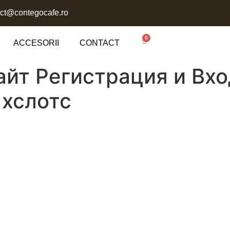
act@contegocafe.ro
0
ACCESORII
CONTACT
йт Регистрация и Вхо
1хслотс
E
PAGINI
ia datelor
Cafea
a Cookie
Ceai
 si Conditii
Gourmet
a de Confidentialitate
Accesorii