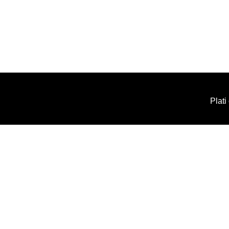
Contact
ANPC
Solution
Plati