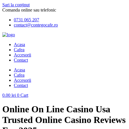
Sari la conținut
Comanda online sau telefonic
0731 065 207
contact@contegocafe.ro
Acasa
Cafea
Accesorii
Contact
Acasa
Cafea
Accesorii
Contact
0.00
lei
0
Cart
Online On Line Casino Usa
Trusted Online Casino Reviews