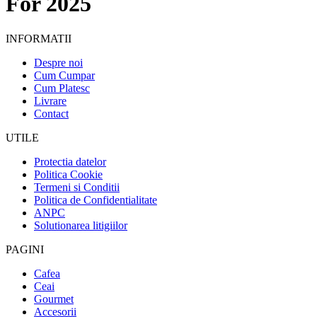
For 2025
INFORMATII
Despre noi
Cum Cumpar
Cum Platesc
Livrare
Contact
UTILE
Protectia datelor
Politica Cookie
Termeni si Conditii
Politica de Confidentialitate
ANPC
Solutionarea litigiilor
PAGINI
Cafea
Ceai
Gourmet
Accesorii