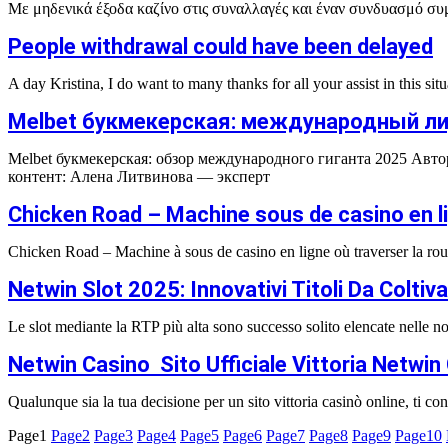
Με μηδενικά έξοδα καζίνο στις συναλλαγές και έναν συνδυασμό συμ
People withdrawal could have been delayed
A day Kristina, I do want to many thanks for all your assist in this si
Melbet букмекерская: международный ли
Melbet букмекерская: обзор международного гиганта 2025 Авт
контент: Алена Литвинова — эксперт
Chicken Road – Machine sous de casino en lig
Chicken Road – Machine à sous de casino en ligne où traverser la rout
Netwin Slot 2025: Innovativi Titoli Da Coltiv
Le slot mediante la RTP più alta sono successo solito elencate nelle noti
Netwin Casino ️ Sito Ufficiale Vittoria Netwin C
Qualunque sia la tua decisione per un sito vittoria casinò online, ti c
Page
1
Page
2
Page
3
Page
4
Page
5
Page
6
Page
7
Page
8
Page
9
Page
10