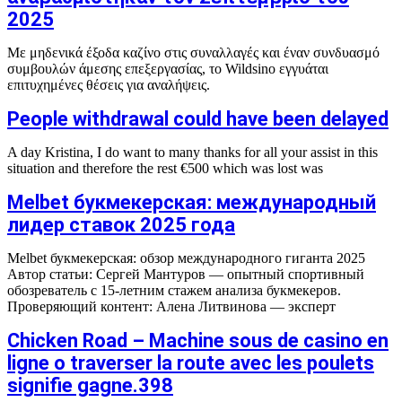
2025
Με μηδενικά έξοδα καζίνο στις συναλλαγές και έναν συνδυασμό
συμβουλών άμεσης επεξεργασίας, το Wildsino εγγυάται
επιτυχημένες θέσεις για αναλήψεις.
People withdrawal could have been delayed
A day Kristina, I do want to many thanks for all your assist in this
situation and therefore the rest €500 which was lost was
Melbet букмекерская: международный
лидер ставок 2025 года
Melbet букмекерская: обзор международного гиганта 2025
Автор статьи: Сергей Мантуров — опытный спортивный
обозреватель с 15-летним стажем анализа букмекеров.
Проверяющий контент: Алена Литвинова — эксперт
Chicken Road – Machine sous de casino en
ligne o traverser la route avec les poulets
signifie gagne.398