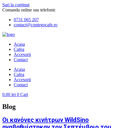
Sari la conținut
Comanda online sau telefonic
0731 065 207
contact@contegocafe.ro
Acasa
Cafea
Accesorii
Contact
Acasa
Cafea
Accesorii
Contact
0.00
lei
0
Cart
Blog
Οι κανόνες κινήτρων WildSino
αναβαθμίστηκαν τον Σεπτέμβριο του