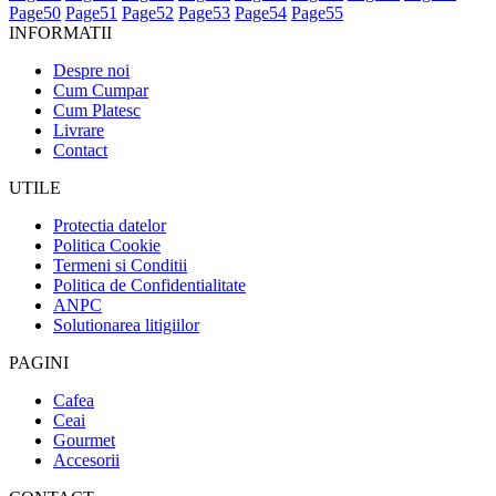
Page
50
Page
51
Page
52
Page
53
Page
54
Page
55
INFORMATII
Despre noi
Cum Cumpar
Cum Platesc
Livrare
Contact
UTILE
Protectia datelor
Politica Cookie
Termeni si Conditii
Politica de Confidentialitate
ANPC
Solutionarea litigiilor
PAGINI
Cafea
Ceai
Gourmet
Accesorii