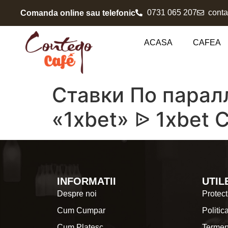
0731 065 207
cont
Comanda online sau telefonic
ACASA
CAFEA
Ставки По парал
«1xbet» ᐉ 1xbet 
INFORMATII
UTIL
Despre noi
Protect
Cum Cumpar
Politic
Cum Platesc
Termeni