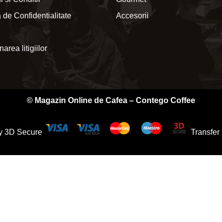
a de Confidentialitate
Accesorii
area litigiilor
© Magazin Online de Cafea – Contego Coffee
ay 3D Secure
Transfe