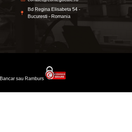
Bd Regina Elisabeta 54 -
Bucuresti - Romania
r Bancar sau Ramburs