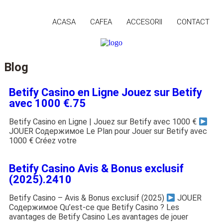
ACASA
CAFEA
ACCESORII
CONTACT
Blog
Betify Casino en Ligne Jouez sur Betify
avec 1000 €.75
Betify Casino en Ligne | Jouez sur Betify avec 1000 €
JOUER Содержимое Le Plan pour Jouer sur Betify avec
1000 € Créez votre
Betify Casino Avis & Bonus exclusif
(2025).2410
Betify Casino – Avis & Bonus exclusif (2025)
JOUER
Содержимое Qu’est-ce que Betify Casino ? Les
avantages de Betify Casino Les avantages de jouer