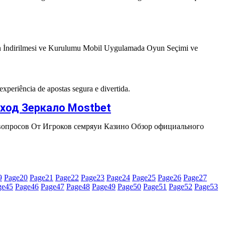
 İndirilmesi ve Kurulumu Mobil Uygulamada Oyun Seçimi ve
periência de apostas segura e divertida.
ход Зеркало Mostbet
вопросов От Игроков семряуи Казино Обзор официального
9
Page
20
Page
21
Page
22
Page
23
Page
24
Page
25
Page
26
Page
27
ge
45
Page
46
Page
47
Page
48
Page
49
Page
50
Page
51
Page
52
Page
53