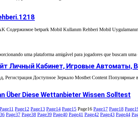
rehberi.1218
MAK Содержимое betpark Mobil Kullanım Rehberi Mobil Uygulamanın
porcionando uma plataforma amigável para jogadores que buscam uma ex
йт Личный Кабинет, Игровые Автоматы, В
 Регистрация Доступное Зеркало Mostbet Content Популярные 
 Über Diese Wettanbieter Wissen Solltest
Page
11
Page
12
Page
13
Page
14
Page
15
Page
16
Page
17
Page
18
Page
1
36
Page
37
Page
38
Page
39
Page
40
Page
41
Page
42
Page
43
Page
44
Pa