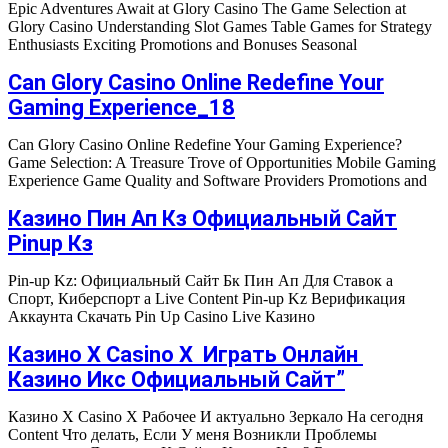
Epic Adventures Await at Glory Casino The Game Selection at
Glory Casino Understanding Slot Games Table Games for Strategy
Enthusiasts Exciting Promotions and Bonuses Seasonal
Can Glory Casino Online Redefine Your
Gaming Experience_18
Can Glory Casino Online Redefine Your Gaming Experience?
Game Selection: A Treasure Trove of Opportunities Mobile Gaming
Experience Game Quality and Software Providers Promotions and
Казино Пин Ап Кз Официальный Сайт
Pinup Кз
Pin-up Kz: Официальный Сайт Бк Пин Ап Для Ставок а
Спорт, Киберспорт а Live Content Pin-up Kz Верификация
Аккаунта Скачать Pin Up Casino Live Казино
Казино Х Casino X ️ Играть Онлайн ️
Казино Икс Официальный Сайт”
Казино Х Casino X Рабочее И актуально Зеркало На сегодня
Content Что делать, Если У меня Возникли Проблемы