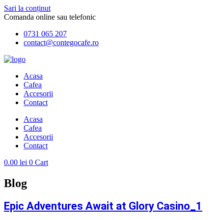
Sari la conținut
Comanda online sau telefonic
0731 065 207
contact@contegocafe.ro
Acasa
Cafea
Accesorii
Contact
Acasa
Cafea
Accesorii
Contact
0.00
lei
0
Cart
Blog
Epic Adventures Await at Glory Casino_1