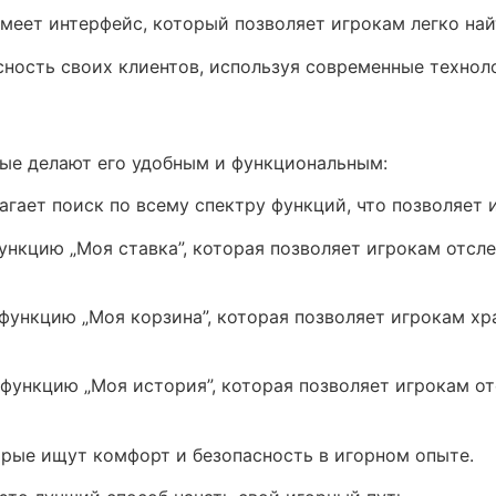
меет интерфейс, который позволяет игрокам легко най
асность своих клиентов, используя современные технол
рые делают его удобным и функциональным:
агает поиск по всему спектру функций, что позволяет
функцию „Моя ставка”, которая позволяет игрокам отсл
 функцию „Моя корзина”, которая позволяет игрокам хр
т функцию „Моя история”, которая позволяет игрокам 
торые ищут комфорт и безопасность в игорном опыте.