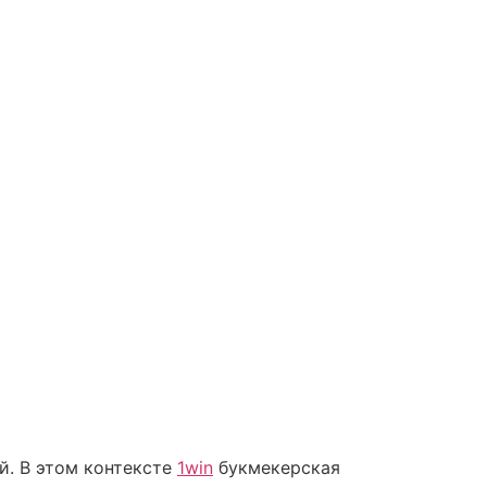
й. В этом контексте
1win
букмекерская