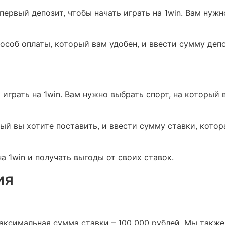
первый депозит, чтобы начать играть на 1win. Вам нуж
особ оплаты, который вам удобен, и ввести сумму деп
играть на 1win. Вам нужно выбрать спорт, на который 
рый вы хотите поставить, и ввести сумму ставки, кот
а 1win и получать выгоды от своих ставок.
ия
аксимальная сумма ставки – 100 000 рублей. Мы также