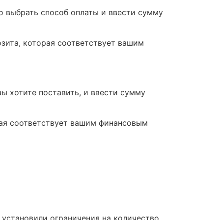
но выбрать способ оплаты и ввести сумму
озита, которая соответствует вашим
вы хотите поставить, и ввести сумму
орая соответствует вашим финансовым
 установили ограничения на количество