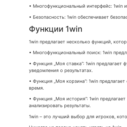
• Многофункциональный интерфейс: 1win и
• Безопасность: 1win обеспечивает безоп
Функции 1win
1win предлагает несколько функций, кото
• Многофункциональный поиск: 1win предл
• Функция „Моя ставка”: 1win предлагает 
уведомления о результатах.
• Функция „Моя корзина”: 1win предлагает
время.
• Функция „Моя история”: 1win предлагае
анализировать результаты.
1win – это лучший выбор для игроков, ко