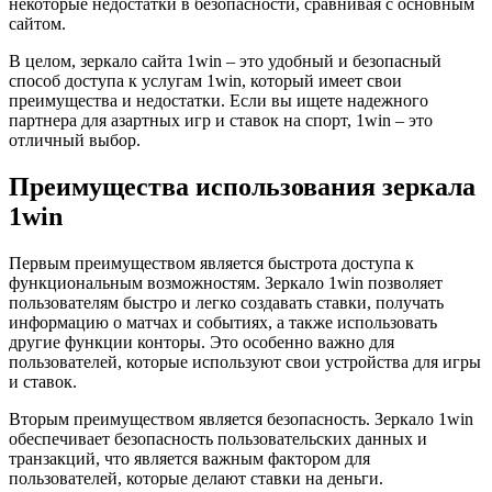
некоторые недостатки в безопасности, сравнивая с основным
сайтом.
В целом, зеркало сайта 1win – это удобный и безопасный
способ доступа к услугам 1win, который имеет свои
преимущества и недостатки. Если вы ищете надежного
партнера для азартных игр и ставок на спорт, 1win – это
отличный выбор.
Преимущества использования зеркала
1win
Первым преимуществом является быстрота доступа к
функциональным возможностям. Зеркало 1win позволяет
пользователям быстро и легко создавать ставки, получать
информацию о матчах и событиях, а также использовать
другие функции конторы. Это особенно важно для
пользователей, которые используют свои устройства для игры
и ставок.
Вторым преимуществом является безопасность. Зеркало 1win
обеспечивает безопасность пользовательских данных и
транзакций, что является важным фактором для
пользователей, которые делают ставки на деньги.