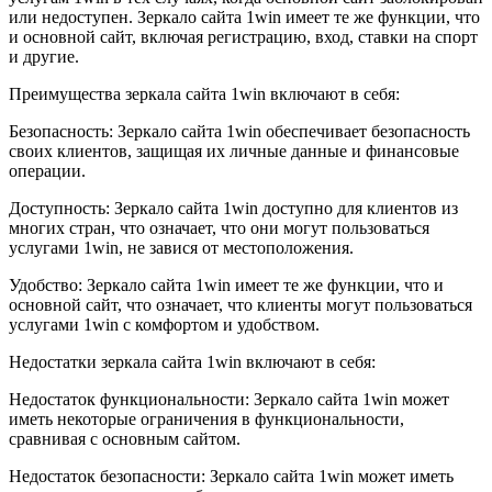
или недоступен. Зеркало сайта 1win имеет те же функции, что
и основной сайт, включая регистрацию, вход, ставки на спорт
и другие.
Преимущества зеркала сайта 1win включают в себя:
Безопасность: Зеркало сайта 1win обеспечивает безопасность
своих клиентов, защищая их личные данные и финансовые
операции.
Доступность: Зеркало сайта 1win доступно для клиентов из
многих стран, что означает, что они могут пользоваться
услугами 1win, не завися от местоположения.
Удобство: Зеркало сайта 1win имеет те же функции, что и
основной сайт, что означает, что клиенты могут пользоваться
услугами 1win с комфортом и удобством.
Недостатки зеркала сайта 1win включают в себя:
Недостаток функциональности: Зеркало сайта 1win может
иметь некоторые ограничения в функциональности,
сравнивая с основным сайтом.
Недостаток безопасности: Зеркало сайта 1win может иметь