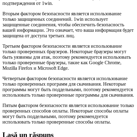
подтверждения от 1win.
Вторым фактором безопасности является использование
только защищенных соединений. 1win использует
защищенные соединения, чтобы обеспечить безопасность
вашей информации. Это означает, что ваша информация будет
защищена от доступа третьих лиц.
Третьим фактором безопасности является использование
только проверенных браузеров. Некоторые браузеры могут
быть уязвимы для атак, поэтому рекомендуется использовать
только проверенные браузеры, такие как Google Chrome,
Mozilla Firefox и Microsoft Edge.
Четвертым фактором безопасности является использование
только проверенных программ для скачивания. Некоторые
программы могут быть поддельными, поэтому рекомендуется
использовать только проверенные программы для скачивания.
Пятым фактором безопасности является использование только
проверенных способов оплаты. Некоторые способы оплаты
могут быть поддельными, поэтому рекомендуется
использовать только проверенные способы оплаты.
Lasă un răspuns