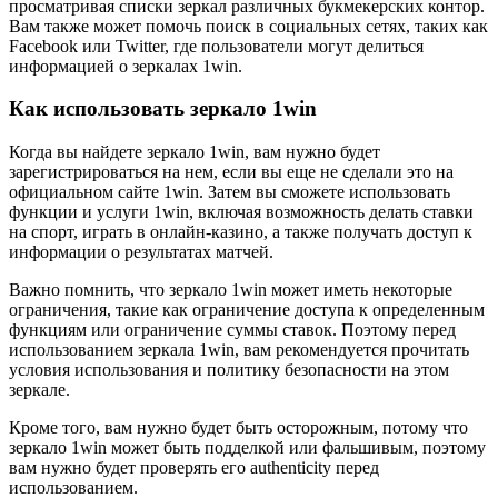
просматривая списки зеркал различных букмекерских контор.
Вам также может помочь поиск в социальных сетях, таких как
Facebook или Twitter, где пользователи могут делиться
информацией о зеркалах 1win.
Как использовать зеркало 1win
Когда вы найдете зеркало 1win, вам нужно будет
зарегистрироваться на нем, если вы еще не сделали это на
официальном сайте 1win. Затем вы сможете использовать
функции и услуги 1win, включая возможность делать ставки
на спорт, играть в онлайн-казино, а также получать доступ к
информации о результатах матчей.
Важно помнить, что зеркало 1win может иметь некоторые
ограничения, такие как ограничение доступа к определенным
функциям или ограничение суммы ставок. Поэтому перед
использованием зеркала 1win, вам рекомендуется прочитать
условия использования и политику безопасности на этом
зеркале.
Кроме того, вам нужно будет быть осторожным, потому что
зеркало 1win может быть подделкой или фальшивым, поэтому
вам нужно будет проверять его authenticity перед
использованием.