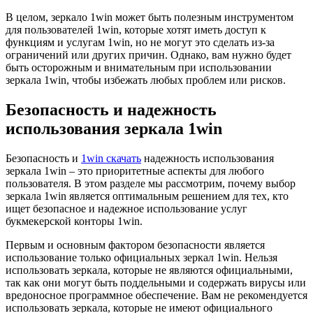
В целом, зеркало 1win может быть полезным инструментом
для пользователей 1win, которые хотят иметь доступ к
функциям и услугам 1win, но не могут это сделать из-за
ограничений или других причин. Однако, вам нужно будет
быть осторожным и внимательным при использовании
зеркала 1win, чтобы избежать любых проблем или рисков.
Безопасность и надежность
использования зеркала 1win
Безопасность и
1win скачать
надежность использования
зеркала 1win – это приоритетные аспекты для любого
пользователя. В этом разделе мы рассмотрим, почему выбор
зеркала 1win является оптимальным решением для тех, кто
ищет безопасное и надежное использование услуг
букмекерской конторы 1win.
Первым и основным фактором безопасности является
использование только официальных зеркал 1win. Нельзя
использовать зеркала, которые не являются официальными,
так как они могут быть поддельными и содержать вирусы или
вредоносное программное обеспечение. Вам не рекомендуется
использовать зеркала, которые не имеют официального