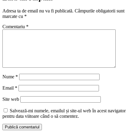
Adresa ta de email nu va fi publicată.
Câmpurile obligatorii sunt
marcate cu
*
Comentariu
*
Nume
*
Email
*
Site web
Salvează-mi numele, emailul și site-ul web în acest navigator
pentru data viitoare când o să comentez.