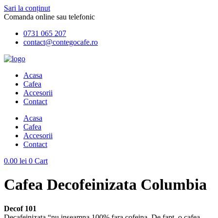
Sari la conținut
Comanda online sau telefonic
0731 065 207
contact@contegocafe.ro
Acasa
Cafea
Accesorii
Contact
Acasa
Cafea
Accesorii
Contact
0.00
lei
0
Cart
Cafea Decofeinizata Columbia
Decof 101
Decafeinizata “nu inseamna 100% fara cofeina. De fapt, o cafea