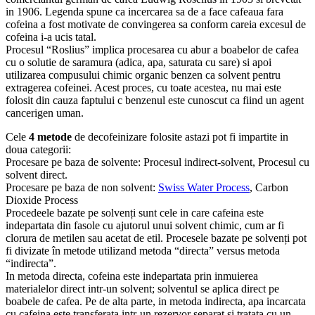
in 1906. Legenda spune ca incercarea sa de a face cafeaua fara
cofeina a fost motivate de convingerea sa conform careia excesul de
cofeina i-a ucis tatal.
Procesul “Roslius” implica procesarea cu abur a boabelor de cafea
cu o solutie de saramura (adica, apa, saturata cu sare) si apoi
utilizarea compusului chimic organic benzen ca solvent pentru
extragerea cofeinei. Acest proces, cu toate acestea, nu mai este
folosit din cauza faptului c benzenul este cunoscut ca fiind un agent
cancerigen uman.
Cele
4 metode
de decofeinizare folosite astazi pot fi impartite in
doua categorii:
Procesare pe baza de solvente: Procesul indirect-solvent, Procesul cu
solvent direct.
Procesare pe baza de non solvent:
Swiss Water Process
, Carbon
Dioxide Process
Procedeele bazate pe solvenți sunt cele in care cafeina este
indepartata din fasole cu ajutorul unui solvent chimic, cum ar fi
clorura de metilen sau acetat de etil. Procesele bazate pe solvenți pot
fi divizate în metode utilizand metoda “directa” versus metoda
“indirecta”.
In metoda directa, cofeina este indepartata prin inmuierea
materialelor direct intr-un solvent; solventul se aplica direct pe
boabele de cafea. Pe de alta parte, in metoda indirecta, apa incarcata
cu cafeina este transferata intr-un rezervor separat și tratata cu un