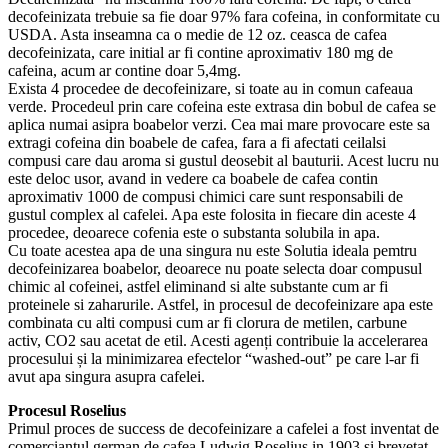
decofeinizata trebuie sa fie doar 97% fara cofeina, in conformitate cu
USDA. Asta inseamna ca o medie de 12 oz. ceasca de cafea
decofeinizata, care initial ar fi contine aproximativ 180 mg de
cafeina, acum ar contine doar 5,4mg.
Exista 4 procedee de decofeinizare, si toate au in comun cafeaua
verde. Procedeul prin care cofeina este extrasa din bobul de cafea se
aplica numai asipra boabelor verzi. Cea mai mare provocare este sa
extragi cofeina din boabele de cafea, fara a fi afectati ceilalsi
compusi care dau aroma si gustul deosebit al bauturii. Acest lucru nu
este deloc usor, avand in vedere ca boabele de cafea contin
aproximativ 1000 de compusi chimici care sunt responsabili de
gustul complex al cafelei. Apa este folosita in fiecare din aceste 4
procedee, deoarece cofenia este o substanta solubila in apa.
Cu toate acestea apa de una singura nu este Solutia ideala pemtru
decofeinizarea boabelor, deoarece nu poate selecta doar compusul
chimic al cofeinei, astfel eliminand si alte substante cum ar fi
proteinele si zaharurile. Astfel, in procesul de decofeinizare apa este
combinata cu alti compusi cum ar fi clorura de metilen, carbune
activ, CO2 sau acetat de etil. Acesti agenți contribuie la accelerarea
procesului și la minimizarea efectelor “washed-out” pe care l-ar fi
avut apa singura asupra cafelei.
Procesul Roselius
Primul proces de success de decofeinizare a cafelei a fost inventat de
comerciantul german de cafea Ludwig Roselius in 1903 si brevetat