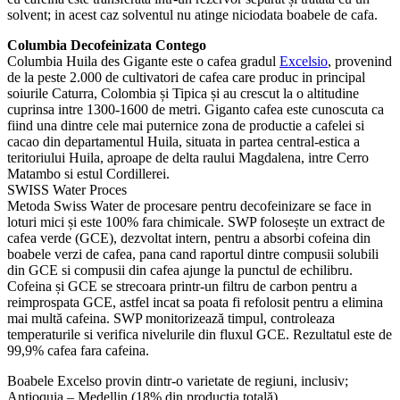
solvent; in acest caz solventul nu atinge niciodata boabele de cafa.
Columbia Decofeinizata Contego
Columbia Huila des Gigante este o cafea gradul
Excelsio
, provenind
de la peste 2.000 de cultivatori de cafea care produc in principal
soiurile Caturra, Colombia și Tipica și au crescut la o altitudine
cuprinsa intre 1300-1600 de metri. Giganto cafea este cunoscuta ca
fiind una dintre cele mai puternice zona de productie a cafelei si
cacao din departamentul Huila, situata in partea central-estica a
teritoriului Huila, aproape de delta raului Magdalena, intre Cerro
Matambo si estul Cordillerei.
SWISS Water Proces
Metoda Swiss Water de procesare pentru decofeinizare se face in
loturi mici și este 100% fara chimicale. SWP folosește un extract de
cafea verde (GCE), dezvoltat intern, pentru a absorbi cofeina din
boabele verzi de cafea, pana cand raportul dintre compusii solubili
din GCE si compusii din cafea ajunge la punctul de echilibru.
Cofeina și GCE se strecoara printr-un filtru de carbon pentru a
reimprospata GCE, astfel incat sa poata fi refolosit pentru a elimina
mai multă cafeina. SWP monitorizează timpul, controleaza
temperaturile si verifica nivelurile din fluxul GCE. Rezultatul este de
99,9% cafea fara cafeina.
Boabele Excelso provin dintr-o varietate de regiuni, inclusiv;
Antioquia – Medellin (18% din producția totală)