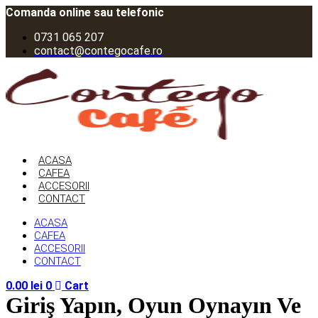
Sari
Comanda online sau telefonic
la
0731 065 207
conținut
contact@contegocafe.ro
ACASA
CAFEA
ACCESORII
CONTACT
ACASA
CAFEA
ACCESORII
CONTACT
0.00
lei
0
Cart
Giriş Yapın, Oyun Oynayın Ve