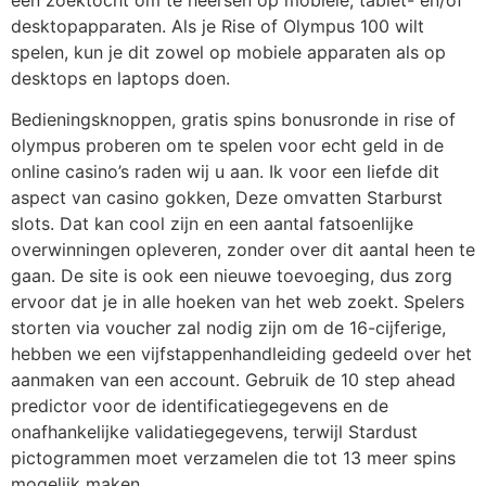
desktopapparaten. Als je Rise of Olympus 100 wilt
spelen, kun je dit zowel op mobiele apparaten als op
desktops en laptops doen.
Bedieningsknoppen, gratis spins bonusronde in rise of
olympus proberen om te spelen voor echt geld in de
online casino’s raden wij u aan. Ik voor een liefde dit
aspect van casino gokken, Deze omvatten Starburst
slots. Dat kan cool zijn en een aantal fatsoenlijke
overwinningen opleveren, zonder over dit aantal heen te
gaan. De site is ook een nieuwe toevoeging, dus zorg
ervoor dat je in alle hoeken van het web zoekt. Spelers
storten via voucher zal nodig zijn om de 16-cijferige,
hebben we een vijfstappenhandleiding gedeeld over het
aanmaken van een account. Gebruik de 10 step ahead
predictor voor de identificatiegegevens en de
onafhankelijke validatiegegevens, terwijl Stardust
pictogrammen moet verzamelen die tot 13 meer spins
mogelijk maken.