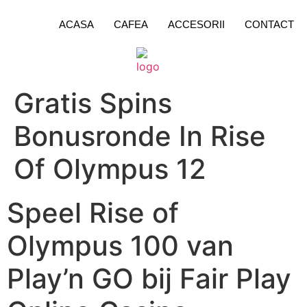
ACASA
CAFEA
ACCESORII
CONTACT
Gratis Spins
Bonusronde In Rise
Of Olympus 12
Speel Rise of
Olympus 100 van
Play’n GO bij Fair Play