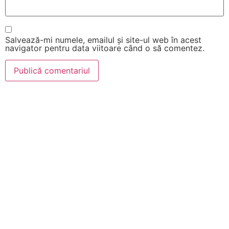
Salvează-mi numele, emailul și site-ul web în acest
navigator pentru data viitoare când o să comentez.
INFORMATII
Despre noi
Cum Cumpar
Cum Platesc
Livrare
Contact