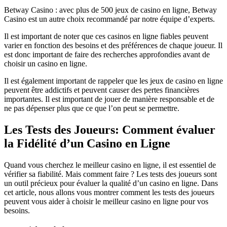
Betway Casino : avec plus de 500 jeux de casino en ligne, Betway
Casino est un autre choix recommandé par notre équipe d’experts.
Il est important de noter que ces casinos en ligne fiables peuvent
varier en fonction des besoins et des préférences de chaque joueur. Il
est donc important de faire des recherches approfondies avant de
choisir un casino en ligne.
Il est également important de rappeler que les jeux de casino en ligne
peuvent être addictifs et peuvent causer des pertes financières
importantes. Il est important de jouer de manière responsable et de
ne pas dépenser plus que ce que l’on peut se permettre.
Les Tests des Joueurs: Comment évaluer
la Fidélité d’un Casino en Ligne
Quand vous cherchez le meilleur casino en ligne, il est essentiel de
vérifier sa fiabilité. Mais comment faire ? Les tests des joueurs sont
un outil précieux pour évaluer la qualité d’un casino en ligne. Dans
cet article, nous allons vous montrer comment les tests des joueurs
peuvent vous aider à choisir le meilleur casino en ligne pour vos
besoins.