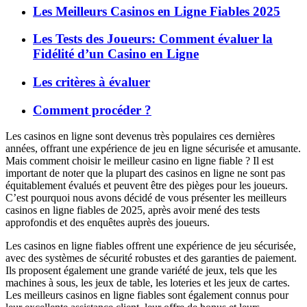
Les Meilleurs Casinos en Ligne Fiables 2025
Les Tests des Joueurs: Comment évaluer la
Fidélité d’un Casino en Ligne
Les critères à évaluer
Comment procéder ?
Les casinos en ligne sont devenus très populaires ces dernières
années, offrant une expérience de jeu en ligne sécurisée et amusante.
Mais comment choisir le meilleur casino en ligne fiable ? Il est
important de noter que la plupart des casinos en ligne ne sont pas
équitablement évalués et peuvent être des pièges pour les joueurs.
C’est pourquoi nous avons décidé de vous présenter les meilleurs
casinos en ligne fiables de 2025, après avoir mené des tests
approfondis et des enquêtes auprès des joueurs.
Les casinos en ligne fiables offrent une expérience de jeu sécurisée,
avec des systèmes de sécurité robustes et des garanties de paiement.
Ils proposent également une grande variété de jeux, tels que les
machines à sous, les jeux de table, les loteries et les jeux de cartes.
Les meilleurs casinos en ligne fiables sont également connus pour