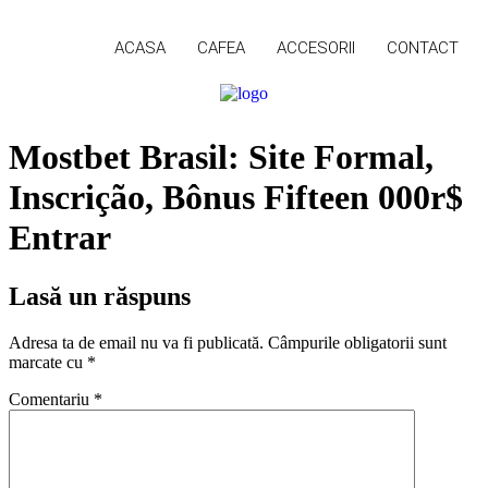
ACASA
CAFEA
ACCESORII
CONTACT
Mostbet Brasil: Site Formal,
Inscrição, Bônus Fifteen 000r$
Entrar
Lasă un răspuns
Adresa ta de email nu va fi publicată.
Câmpurile obligatorii sunt
marcate cu
*
Comentariu
*