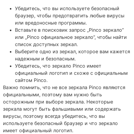
Убедитесь, что вы используете безопасный
браузер, чтобы предотвратить любые вирусы
или вредоносные программы.
Вставьте в поисковик запрос „Pinco зеркало”
или „Pinco официальное зеркало”, чтобы найти
список доступных зеркал.
Выберите одно из зеркал, которое вам кажется
надежным и безопасным.
Убедитесь, что зеркало Pinco имеет
официальный логотип и схоже с официальным
сайтом Pinco.
Важно помнить, что не все зеркала Pinco являются
официальными, поэтому вам нужно быть
осторожным при выборе зеркала. Некоторые
зеркала могут быть фальшивыми или содержать
вирусы, поэтому всегда убедитесь, что вы
используете безопасный браузер и что зеркало
имеет официальный логотип.