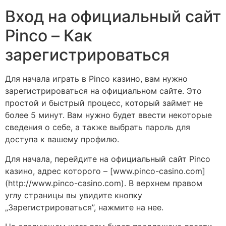
Вход на официальный сайт
Pinco – Как
зарегистрироваться
Для начала играть в Pinco казино, вам нужно
зарегистрироваться на официальном сайте. Это
простой и быстрый процесс, который займет не
более 5 минут. Вам нужно будет ввести некоторые
сведения о себе, а также выбрать пароль для
доступа к вашему профилю.
Для начала, перейдите на официальный сайт Pinco
казино, адрес которого – [www.pinco-casino.com]
(http://www.pinco-casino.com). В верхнем правом
углу страницы вы увидите кнопку
„Зарегистрироваться”, нажмите на нее.