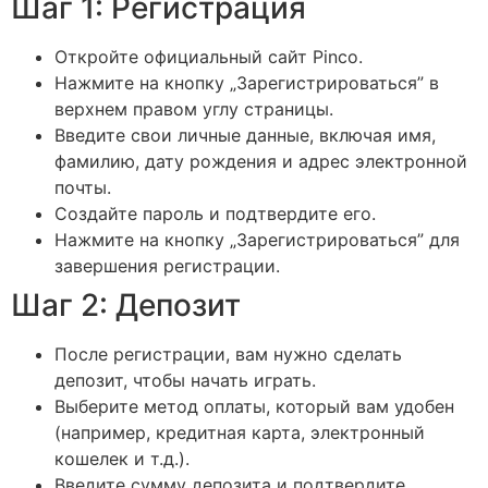
Шаг 1: Регистрация
Откройте официальный сайт Pinco.
Нажмите на кнопку „Зарегистрироваться” в
верхнем правом углу страницы.
Введите свои личные данные, включая имя,
фамилию, дату рождения и адрес электронной
почты.
Создайте пароль и подтвердите его.
Нажмите на кнопку „Зарегистрироваться” для
завершения регистрации.
Шаг 2: Депозит
После регистрации, вам нужно сделать
депозит, чтобы начать играть.
Выберите метод оплаты, который вам удобен
(например, кредитная карта, электронный
кошелек и т.д.).
Введите сумму депозита и подтвердите.