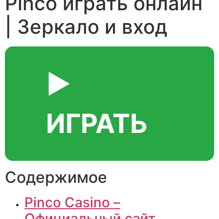
Pinco играть онлайн
| Зеркало и вход
▶️
ИГРАТЬ
Содержимое
Pinco Casino –
Официальный сайт