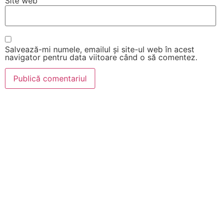
Site web
Salvează-mi numele, emailul și site-ul web în acest
navigator pentru data viitoare când o să comentez.
INFORMATII
Despre noi
Cum Cumpar
Cum Platesc
Livrare
Contact