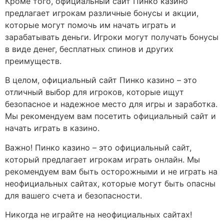
Кроме того, официальный сайт Пинко казино
предлагает игрокам различные бонусы и акции,
которые могут помочь им начать играть и
зарабатывать деньги. Игроки могут получать бонусы
в виде денег, бесплатных спинов и других
преимуществ.
В целом, официальный сайт Пинко казино – это
отличный выбор для игроков, которые ищут
безопасное и надежное место для игры и заработка.
Мы рекомендуем вам посетить официальный сайт и
начать играть в казино.
Важно! Пинко казино – это официальный сайт,
который предлагает игрокам играть онлайн. Мы
рекомендуем вам быть осторожными и не играть на
неофициальных сайтах, которые могут быть опасны
для вашего счета и безопасности.
Никогда не играйте на неофициальных сайтах!