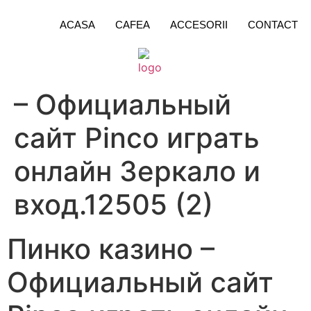
ACASA
CAFEA
ACCESORII
CONTACT
– Официальный
сайт Pinco играть
онлайн Зеркало и
вход.12505 (2)
Пинко казино –
Официальный сайт