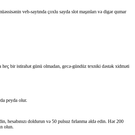
müəssisənin veb-saytında çoxlu sayda slot maşınları və digər qumar
da heç bir istirahət günü olmadan, gecə-gündüz texniki dəstək xidməti
rda peyda olur.
n, hesabınızı doldurun və 50 pulsuz fırlanma əldə edin. Hər 200
in olun.