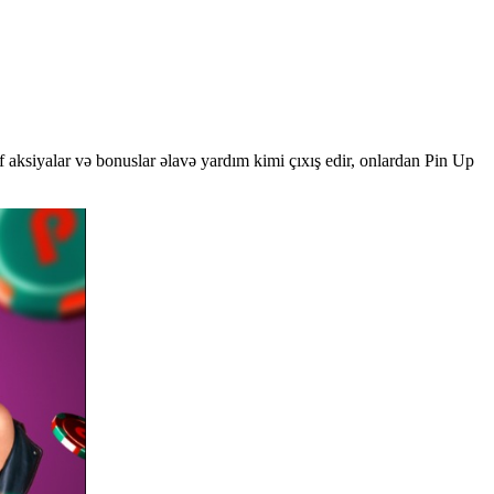
f aksiyalar və bonuslar əlavə yardım kimi çıxış edir, onlardan Pin Up