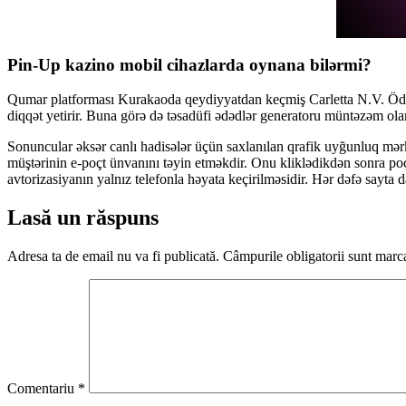
Pin-Up kazino mobil cihazlarda oynana bilərmi?
Qumar platforması Kurakaoda qeydiyyatdan keçmiş Carletta N.V. Öd
diqqət yetirir. Buna görə də təsadüfi ədədlər generatoru müntəzəm olara
Sonuncular əksər canlı hadisələr üçün saxlanılan qrafik uyğunluq mər
müştərinin e-poçt ünvanını təyin etməkdir. Onu kliklədikdən sonra poç
avtorizasiyanın yalnız telefonla həyata keçirilməsidir. Hər dəfə sayta
Lasă un răspuns
Adresa ta de email nu va fi publicată.
Câmpurile obligatorii sunt marc
Comentariu
*