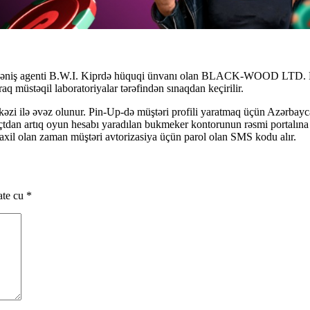
əniş agenti B.W.I. Kiprdə hüquqi ünvanı olan BLACK-WOOD LTD. Pin Up
q müstəqil laboratoriyalar tərəfindən sınaqdan keçirilir.
kəzi ilə əvəz olunur. Pin-Up-də müştəri profili yaratmaq üçün Azərbayc
tdan artıq oyun hesabı yaradılan bukmeker kontorunun rəsmi portalına y
 daxil olan zaman müştəri avtorizasiya üçün parol olan SMS kodu alır.
ate cu
*