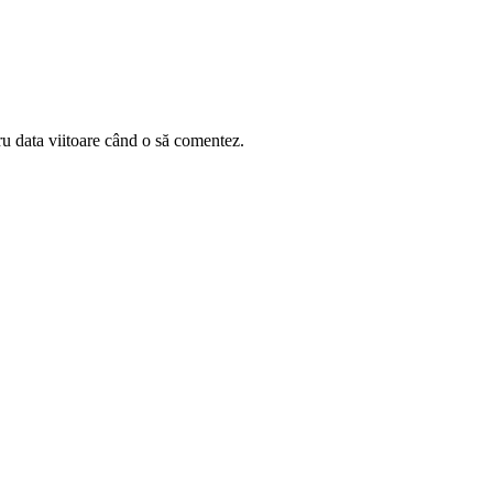
ru data viitoare când o să comentez.