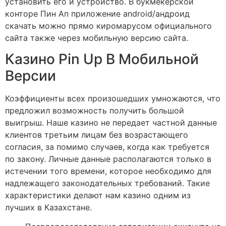
установить его и устройство. В букмекерской
конторе Пин Ап приложение android/андроид
скачать можно прямо киромарусом официального
сайта также через мобильную версию сайта.
Казино Pin Up В Мобильной
Версии
Коэффициенты всех произошедших умножаются, что
предложил возможность получить большой
выигрыш. Наше казино не передает частной данные
клиентов третьим лицам без возрастающего
согласия, за помимо случаев, когда как требуется
по закону. Личные данные располагаются только в
истечении того времени, которое необходимо для
надлежащего законодательных требований. Такие
характеристики делают нам казино одним из
лучших в Казахстане.