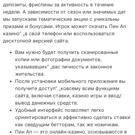
депозиты, фриспины за активность в течение
недели. А зависимости от сезон или значимых дат
мы запускаем тематические акции с уникальны
призами и бонусами. Игрок может скачать Пин Ап
казино” „в свой телефон или воспользоваться
десктопной версией сайта.
Вам нужно будет получить сканированные
копии или фотографии документов,
указывавших” „вас личность и законное
жительства.
После установки мобильного приложения вы
получите доступ” „ковсему всем функциям
сайта, включая ставки, казино игры и ввод/
вывод денежных средств.
Удобный интерфейс позволяет легко
ориентироваться и эффективно сделать ставки
как сведущим бетторам, так же новичкам.
Пин Ап — это онлайн-казино, основываются в