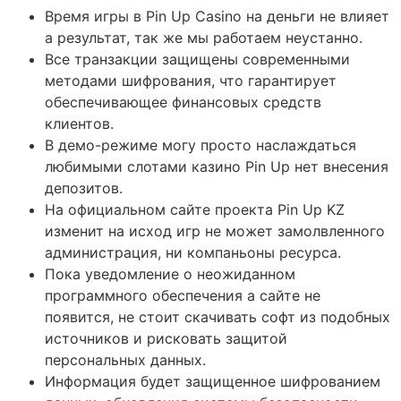
Время игры в Pin Up Casino на деньги не влияет
а результат, так же мы работаем неустанно.
Все транзакции защищены современными
методами шифрования, что гарантирует
обеспечивающее финансовых средств
клиентов.
В демо-режиме могу просто наслаждаться
любимыми слотами казино Pin Up нет внесения
депозитов.
На официальном сайте проекта Pin Up KZ
изменит на исход игр не может замолвленного
администрация, ни компаньоны ресурса.
Пока уведомление о неожиданном
программного обеспечения а сайте не
появится, не стоит скачивать софт из подобных
источников и рисковать защитой
персональных данных.
Информация будет защищенное шифрованием