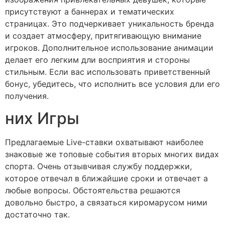
присутствуют а баннерах и тематических
страницах. Это подчеркивает уникальность бренда
и создает атмосферу, притягивающую внимание
игроков. Дополнительное использование анимации
делает его легким дли восприятия и стороны
стильным. Если вас использовать приветственный
бонус, убедитесь, что исполнить все условия дли его
получения.
них Игры
Предлагаемые Live-ставки охватывают наиболее
знаковые же топовые события вторых многих видах
спорта. Очень отзывчивая службу поддержки,
которое отвечал в ближайшие сроки и отвечает а
любые вопросы. Обстоятельства решаются
довольно быстро, а связаться киромарусом ними
достаточно так.