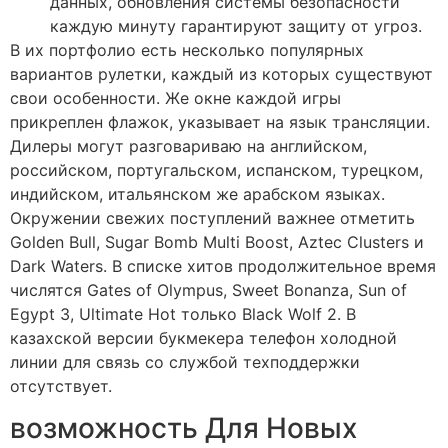
данных, обновления системы безопасности
каждую минуту гарантируют защиту от угроз.
В их портфолио есть несколько популярных
вариантов рулетки, каждый из которых существуют
свои особенности. Же окне каждой игры
прикреплен флажок, указывает на язык трансляции.
Дилеры могут разговариваю на английском,
российском, португальском, испанском, турецком,
индийском, итальянском же арабском языках.
Окружении свежих поступлений важнее отметить
Golden Bull, Sugar Bomb Multi Boost, Aztec Clusters и
Dark Waters. В списке хитов продолжительное время
числятся Gates of Olympus, Sweet Bonanza, Sun of
Egypt 3, Ultimate Hot только Black Wolf 2. В
казахской версии букмекера телефон холодной
линии для связь со службой техподдержки
отсутствует.
возможность Для Новых