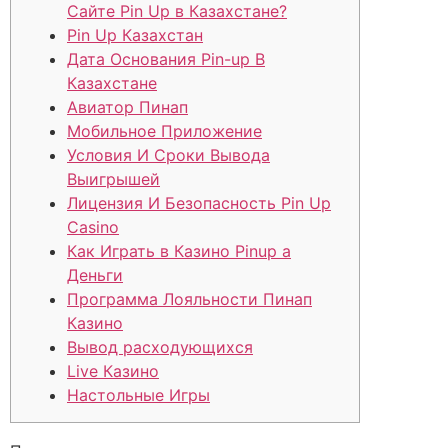
Сайте Pin Up в Казахстане?
Pin Up Казахстан
Дата Основания Pin-up В
Казахстане
Авиатор Пинап
Мобильное Приложение
Условия И Сроки Вывода
Выигрышей
Лицензия И Безопасность Pin Up
Casino
Как Играть в Казино Pinup а
Деньги
Программа Лояльности Пинап
Казино
Вывод расходующихся
Live Казино
Настольные Игры