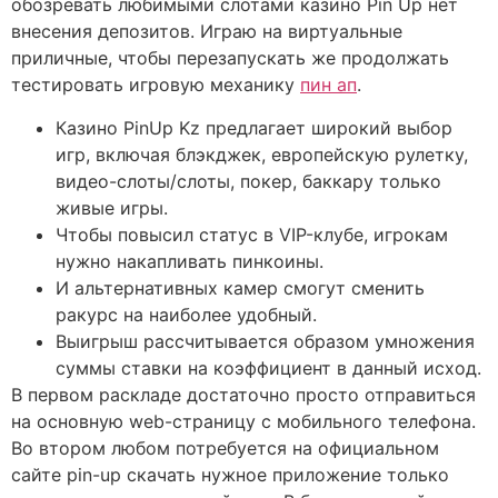
обозревать любимыми слотами казино Pin Up нет
внесения депозитов. Играю на виртуальные
приличные, чтобы перезапускать же продолжать
тестировать игровую механику
пин ап
.
Казино PinUp Kz предлагает широкий выбор
игр, включая блэкджек, европейскую рулетку,
видео-слоты/слоты, покер, баккару только
живые игры.
Чтобы повысил статус в VIP-клубе, игрокам
нужно накапливать пинкоины.
И альтернативных камер смогут сменить
ракурс на наиболее удобный.
Выигрыш рассчитывается образом умножения
суммы ставки на коэффициент в данный исход.
В первом раскладе достаточно просто отправиться
на основную web-страницу с мобильного телефона.
Во втором любом потребуется на официальном
сайте pin-up скачать нужное приложение только