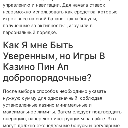
управлению и навигации. Ддя начала ставок
невозможно использовать как средства, которые
игрок внес на свой баланс, так и бонусы,
полученные за активность” „игру или в
персональный порядке.
Как Я мне Быть
Уверенным, но Игры В
Казино Пин Ап
добропорядочные?
После выбора способов необходимо указать
нужную сумму для однозначный, соблюдая
установленные казино минимальные и
максимальное лимиты. Затем следует подтвердить
операцию, наперекор инструкциям на сайте. Это
могут должно еженедельные бонусы и регулярные