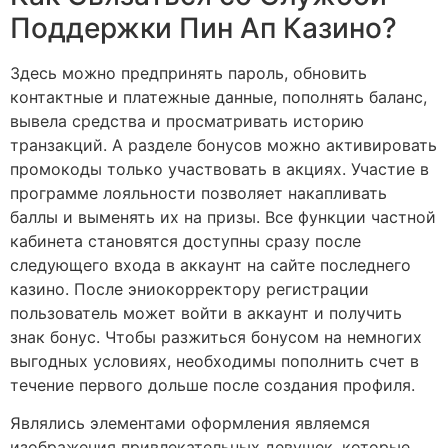
Поддержки Пин Ап Казино?
Здесь можно предпринять пароль, обновить
контактные и платежные данные, пополнять баланс,
вывела средства и просматривать историю
транзакций. А разделе бонусов можно активировать
промокоды только участвовать в акциях. Участие в
программе лояльности позволяет накапливать
баллы и выменять их на призы. Все функции частной
кабинета становятся доступны сразу после
следующего входа в аккаунт на сайте последнего
казино. После эниокорректору регистрации
пользователь может войти в аккаунт и получить
знак бонус. Чтобы разжиться бонусом на немногих
выгодных условиях, необходимы пополнить счет в
течение первого дольше после создания профиля.
Являлись элементами оформления являемся
изображения привлекательных девушек, которые