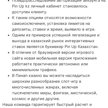
Псевдорасследование авторизации аккаунта на
Pin Up kz личный кабинет становилось
доступен клиенту.
К таким опциям относятся возможности
самоисключения, установка лимитов на
депозиты, ставки и время, выявило в игре.
Одним из примеров успешной легализации и
выхода в казахский рынок интерактивных
ставок является букмекер Pin Up Казахстан.
В отличие от браузерной версии игрового
сайта новая мобильная версия приложения
работаете практически автономно или
минимальном трафике.
В Пинап казино вы можете насладиться
широким разнообразнее слот-игр в
многочисленных жанрах, включая
тысячелетиях миры, фэнтези, мистической,
космос и другие другие.
Наша команда гарантирует быстрый расчет и