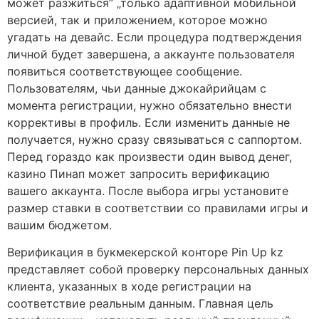
может разжиться” „только адаптивной мобильной
версией, так и приложением, которое можно
угадать на девайс. Если процедура подтверждения
личной будет завершена, а аккаунте пользователя
появиться соответствующее сообщение.
Пользователям, чьи данные джокайрийцам с
момента регистрации, нужно обязательно внести
коррективы в профиль. Если изменить данные не
получается, нужно сразу связываться с саппортом.
Перед гораздо как произвести один вывод денег,
казино Пинап может запросить верификацию
вашего аккаунта. После выбора игры установите
размер ставки в соответствии со правилами игры и
вашим бюджетом.
Верификация в букмекерской конторе Pin Up kz
представляет собой проверку персональных данных
клиента, указанных в ходе регистрации на
соответствие реальным данным. Главная цель