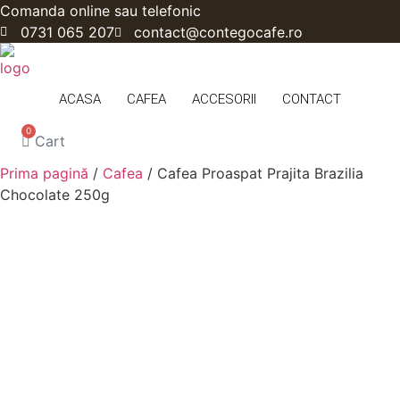
Sari
Comanda online sau telefonic
la
0731 065 207
contact@contegocafe.ro
conținut
ACASA
CAFEA
ACCESORII
CONTACT
0
Cart
Prima pagină
/
Cafea
/ Cafea Proaspat Prajita Brazilia
Chocolate 250g