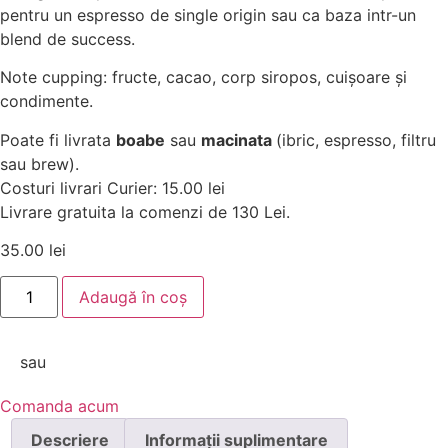
pentru un espresso de single origin sau ca baza intr-un
blend de success.
Note cupping: fructe, cacao, corp siropos, cuișoare și
condimente.
Poate fi livrata
boabe
sau
macinata
(ibric, espresso, filtru
sau brew).
Costuri livrari Curier: 15.00 lei
Livrare gratuita la comenzi de 130 Lei.
35.00
lei
Cantitate
Adaugă în coș
Cafea
Proaspat
Prajita
Brazilia
sau
Chocolate
250g
Comanda acum
Descriere
Informații suplimentare