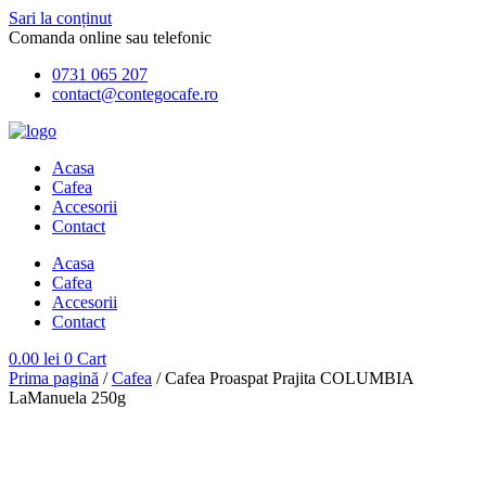
Sari la conținut
Comanda online sau telefonic
0731 065 207
contact@contegocafe.ro
Acasa
Cafea
Accesorii
Contact
Acasa
Cafea
Accesorii
Contact
0.00
lei
0
Cart
Prima pagină
/
Cafea
/ Cafea Proaspat Prajita COLUMBIA
LaManuela 250g