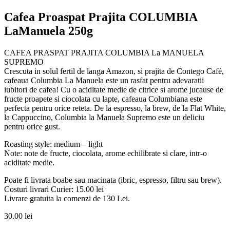
Cafea Proaspat Prajita COLUMBIA
LaManuela 250g
CAFEA PRASPAT PRAJITA COLUMBIA La MANUELA
SUPREMO
Crescuta in solul fertil de langa Amazon, si prajita de Contego Café,
cafeaua Columbia La Manuela este un rasfat pentru adevaratii
iubitori de cafea! Cu o aciditate medie de citrice si arome jucause de
fructe proapete si ciocolata cu lapte, cafeaua Columbiana este
perfecta pentru orice reteta. De la espresso, la brew, de la Flat White,
la Cappuccino, Columbia la Manuela Supremo este un deliciu
pentru orice gust.
Roasting style: medium – light
Note: note de fructe, ciocolata, arome echilibrate si clare, intr-o
aciditate medie.
Poate fi livrata boabe sau macinata (ibric, espresso, filtru sau brew).
Costuri livrari Curier: 15.00 lei
Livrare gratuita la comenzi de 130 Lei.
30.00
lei