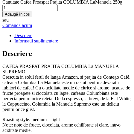
Cantitate Cafea Proaspat Prajita COLUMBIA LaManuela 250g
Adaugă în coș
sau
Comanda acum
Descriere
Informații suplimentare
Descriere
CAFEA PRASPAT PRAJITA COLUMBIA La MANUELA
SUPREMO
Crescuta in solul fertil de langa Amazon, si prajita de Contego Café,
cafeaua Columbia La Manuela este un rasfat pentru adevaratii
iubitori de cafea! Cu o aciditate medie de citrice si arome jucause de
fructe proapete si ciocolata cu lapte, cafeaua Columbiana este
perfecta pentru orice reteta. De la espresso, la brew, de la Flat White,
la Cappuccino, Columbia la Manuela Supremo este un deliciu
pentru orice gust.
Roasting style: medium – light
Note: note de fructe, ciocolata, arome echilibrate si clare, intr-o
aciditate medie.