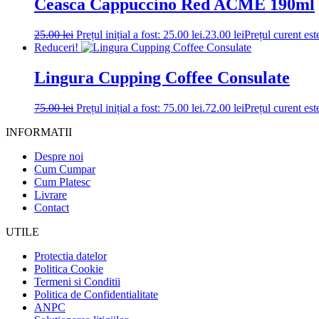
Ceasca Cappuccino Red ACME 190ml
25.00
lei
Prețul inițial a fost: 25.00 lei.
23.00
lei
Prețul curent este
Reduceri!
Lingura Cupping Coffee Consulate
75.00
lei
Prețul inițial a fost: 75.00 lei.
72.00
lei
Prețul curent este
INFORMATII
Despre noi
Cum Cumpar
Cum Platesc
Livrare
Contact
UTILE
Protectia datelor
Politica Cookie
Termeni si Conditii
Politica de Confidentialitate
ANPC