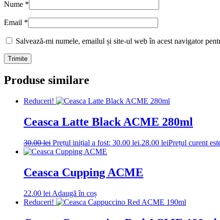
Nume
*
Email
*
Salvează-mi numele, emailul și site-ul web în acest navigator pent
Produse similare
Reduceri!
Ceasca Latte Black ACME 280ml
30.00
lei
Prețul inițial a fost: 30.00 lei.
28.00
lei
Prețul curent este
Ceasca Cupping ACME
22.00
lei
Adaugă în coș
Reduceri!