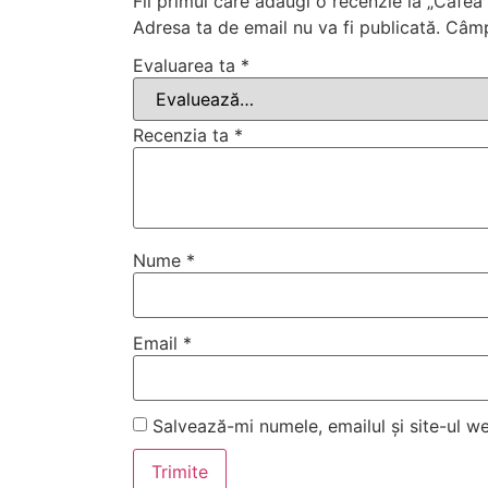
Fii primul care adaugi o recenzie la „Cafe
Adresa ta de email nu va fi publicată.
Câmp
Evaluarea ta
*
Recenzia ta
*
Nume
*
Email
*
Salvează-mi numele, emailul și site-ul w