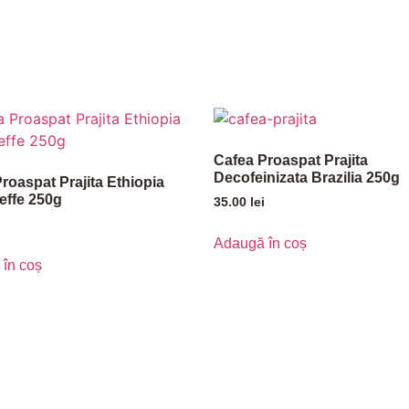
Cafea Proaspat Prajita
Decofeinizata Brazilia 250g
roaspat Prajita Ethiopia
effe 250g
35.00
lei
Adaugă în coș
în coș
E
PAGINI