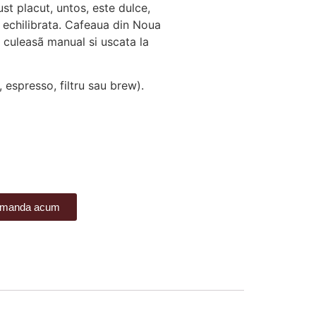
t placut, untos, este dulce,
 echilibrata. Cafeaua din Noua
, culeasã manual si uscata la
c, espresso, filtru sau brew).
manda acum