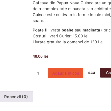
Cafeaua din Papua Noua Guinea are un gus
de o complexitate minunata si o aciditate
Guinee este cultivata in ferme locale mici
soare.
Poate fi livrata
boabe
sau
macinata
(ibri
Costuri livrari Curier: 15.00 lei
Livrare gratuita la comenzi de 130 Lei.
40.00
lei
sau
Adaugă în coș
Co
Recenzii (0)