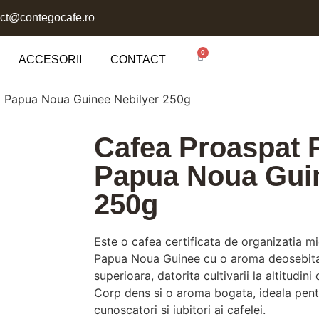
act@contegocafe.ro
0
ACCESORII
CONTACT
ta Papua Noua Guinee Nebilyer 250g
Cafea Proaspat P
Papua Noua Guin
250g
Este o cafea certificata de organizatia mic
Papua Noua Guinee cu o aroma deosebita 
superioara, datorita cultivarii la altitudin
Corp dens si o aroma bogata, ideala pentr
cunoscatori si iubitori ai cafelei.