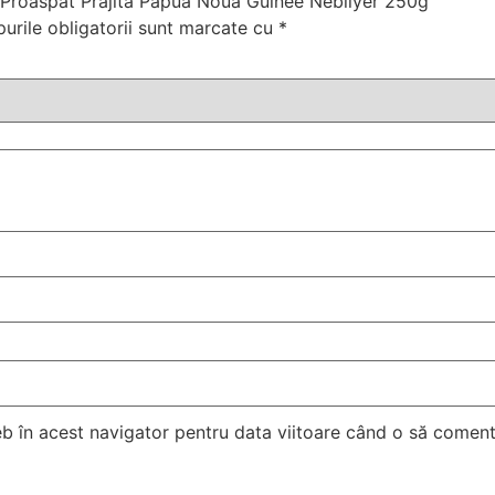
a Proaspat Prajita Papua Noua Guinee Nebilyer 250g”
urile obligatorii sunt marcate cu
*
eb în acest navigator pentru data viitoare când o să comen