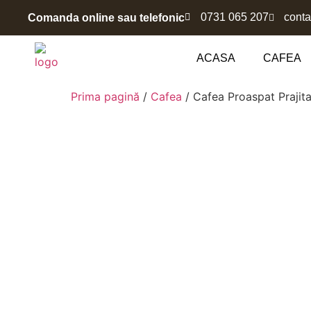
0731 065 207
cont
Comanda online sau telefonic
ACASA
CAFEA
Prima pagină
/
Cafea
/ Cafea Proaspat Praji