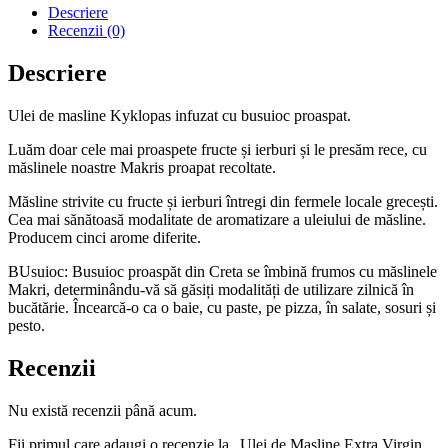
Descriere
Recenzii (0)
Descriere
Ulei de masline Kyklopas infuzat cu busuioc proaspat.
Luăm doar cele mai proaspete fructe și ierburi și le presăm rece, cu
măslinele noastre Makris proapat recoltate.
Măsline strivite cu fructe și ierburi întregi din fermele locale grecești.
Cea mai sănătoasă modalitate de aromatizare a uleiului de măsline.
Producem cinci arome diferite.
BUsuioc: Busuioc proaspăt din Creta se îmbină frumos cu măslinele
Makri, determinându-vă să găsiți modalități de utilizare zilnică în
bucătărie. Încearcă-o ca o baie, cu paste, pe pizza, în salate, sosuri și
pesto.
Recenzii
Nu există recenzii până acum.
Fii primul care adaugi o recenzie la „Ulei de Masline Extra Virgin