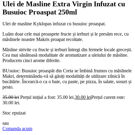
Ulei de Masline Extra Virgin Infuzat cu
Busuioc Proaspat 250ml
Ulei de masline Kyklopas infuzat cu busuioc proaspat.
Luăm doar cele mai proaspete fructe și ierburi și le presăm rece, cu
măslinele noastre Makris proapat recoltate.
Măsline strivite cu fructe și ierburi întregi din fermele locale grecești.
Cea mai sănătoasă modalitate de aromatizare a uleiului de măsline.
Producem cinci arome diferite.
BUsuioc: Busuioc proaspăt din Creta se îmbină frumos cu măslinele
Makri, determinându-vă să găsiți modalități de utilizare zilnică în
bucătărie. Încearcă-o ca o baie, cu paste, pe pizza, în salate, sosuri și
pesto.
35.00
lei
Prețul inițial a fost: 35.00 lei.
30.00
lei
Prețul curent este:
30.00 lei.
Stoc epuizat
sau
Comanda acum