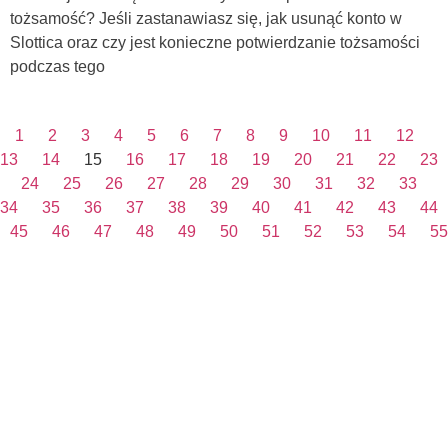
tożsamość? Jeśli zastanawiasz się, jak usunąć konto w
Slottica oraz czy jest konieczne potwierdzanie tożsamości
podczas tego
1
2
3
4
5
6
7
8
9
10
11
12
13
14
15
16
17
18
19
20
21
22
23
24
25
26
27
28
29
30
31
32
33
34
35
36
37
38
39
40
41
42
43
44
45
46
47
48
49
50
51
52
53
54
55
INFORMATII
Despre noi
Cum Cumpar
Cum Platesc