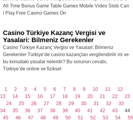
All Time Bonus Game Table Games Mobile Video Slots Can
I Play Free Casino Games On
Casino Türkiye Kazanç Vergisi ve
Yasalari: Bilmeniz Gerekenler
Casino Türkiye Kazanç Vergisi ve Yasalari: Bilmeniz
Gerekenler Türkiye’de casino kazançları vergilendirilir mi ve
bu konudaki yasalar nelerdir? Bu sorunun cevabı,
Türkiye’de online ve fiziksel
1
2
3
4
5
6
7
8
9
10
11
12
13
14
15
16
17
18
19
20
21
22
23
24
25
26
27
28
29
30
31
32
33
34
35
36
37
38
39
40
41
42
43
44
45
46
47
48
49
50
51
52
53
54
55