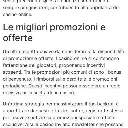
senza precedenti. Questa tendenza sta attirando
sempre più giocatori, contribuendo alla popolarità dei
casinò online.
Le migliori promozioni e
offerte
Un altro aspetto chiave da considerare è la disponibilità
di promozioni e offerte. I casinò online si contendono
l’attenzione dei giocatori, proponendo incentivi
attraenti. Tra le promozioni più comuni ci sono i bonus
di benvenuto, i rimborsi sulle perdite e le promozioni
periodiche. Questi incentivi possono svolgere un ruolo
decisivo nella scelta di un casinò.
Un’ottima strategia per massimizzare il tuo bankroll è
approfittare di queste offerte. Inoltre, registra te stesso
per ricevere notizie su promozioni speciali e offerte
esclusive. Alcuni casinò inviano newsletter che possono