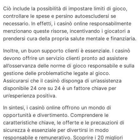
Ciò include la possibilità di impostare limiti di gioco,
controllare le spese e persino autoescludersi se
necessario. In effetti, i casinò online responsabilmente
menzionano queste risorse, incentivando i giocatori a
prendersi cura della propria salute mentale e finanziaria.
Inoltre, un buon supporto clienti è essenziale. I casinò
devono offrire un servizio clienti pronto ad assistere
all’osservanza delle norme di gioco responsabile e sulla
gestione delle problematiche legate al gioco.
Assicurarsi che il casinò disponga di un’assistenza
disponibile 24 ore su 24 è un fattore chiave per
un’esperienza positiva.
In sintesi, i casinò online offrono un mondo di
opportunità e divertimento. Comprendere le
caratteristiche chiave, le offerte e le precauzioni di
sicurezza è essenziale per divertirsi in modo
responsabile e remunerativo. Scoprire i 20 migliori