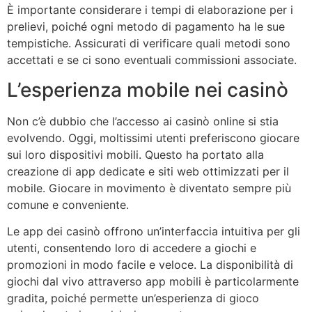
È importante considerare i tempi di elaborazione per i
prelievi, poiché ogni metodo di pagamento ha le sue
tempistiche. Assicurati di verificare quali metodi sono
accettati e se ci sono eventuali commissioni associate.
L’esperienza mobile nei casinò
Non c’è dubbio che l’accesso ai casinò online si stia
evolvendo. Oggi, moltissimi utenti preferiscono giocare
sui loro dispositivi mobili. Questo ha portato alla
creazione di app dedicate e siti web ottimizzati per il
mobile. Giocare in movimento è diventato sempre più
comune e conveniente.
Le app dei casinò offrono un’interfaccia intuitiva per gli
utenti, consentendo loro di accedere a giochi e
promozioni in modo facile e veloce. La disponibilità di
giochi dal vivo attraverso app mobili è particolarmente
gradita, poiché permette un’esperienza di gioco