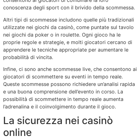
consentono ai giocatori di combinare la loro
conoscenza degli sport con il brivido della scommessa.
Altri tipi di scommesse includono quelle più tradizionali
utilizzate nei giochi da casinò, come puntate sul tavolo
nei giochi da poker o in roulette. Ogni gioco ha le
proprie regole e strategie, e molti giocatori cercano di
apprendere le tecniche appropriate per aumentare le
probabilità di vincita.
Infine, ci sono anche scommesse live, che consentono ai
giocatori di scommettere su eventi in tempo reale.
Queste scommesse possono richiedere un’analisi rapida
e una buona comprensione dell’evento in corso. La
possibilità di scommettere in tempo reale aumenta
l’adrenalina e il coinvolgimento durante il gioco.
La sicurezza nei casinò
online