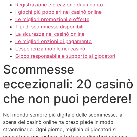
Registrazione e creazione di un conto
I giochi più popolari nei casinò online
Le migliori promozioni e offerte
Tipi di scommesse disponibili
La sicurezza nei casinò online
Le migliori opzioni di pagamento
L’esperienza mobile nei casinò
Gioco responsabile e supporto ai giocatori
Scommesse
eccezionali: 20 casinò
che non puoi perdere!
Nel mondo sempre più digitale delle scommesse, la
scena dei casinò online ha preso piede in modo
straordinario. Ogni giorno, migliaia di giocatori si
connettono per tentare la fortuna e divertirsi con una