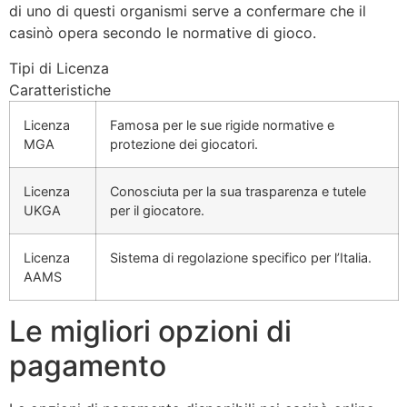
di uno di questi organismi serve a confermare che il
casinò opera secondo le normative di gioco.
Tipi di Licenza
Caratteristiche
Licenza
Famosa per le sue rigide normative e
MGA
protezione dei giocatori.
Licenza
Conosciuta per la sua trasparenza e tutele
UKGA
per il giocatore.
Licenza
Sistema di regolazione specifico per l’Italia.
AAMS
Le migliori opzioni di
pagamento