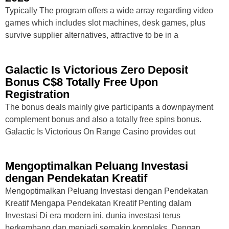
Typically The program offers a wide array regarding video
games which includes slot machines, desk games, plus
survive supplier alternatives, attractive to be in a
Galactic Is Victorious Zero Deposit
Bonus C$8 Totally Free Upon
Registration
The bonus deals mainly give participants a downpayment
complement bonus and also a totally free spins bonus.
Galactic Is Victorious On Range Casino provides out
Mengoptimalkan Peluang Investasi
dengan Pendekatan Kreatif
Mengoptimalkan Peluang Investasi dengan Pendekatan
Kreatif Mengapa Pendekatan Kreatif Penting dalam
Investasi Di era modern ini, dunia investasi terus
berkembang dan menjadi semakin kompleks. Dengan