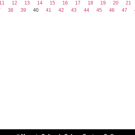
11
12
13
14
15
16
17
18
19
20
21
7
38
39
40
41
42
43
44
45
46
47
E
PAGINI
ia datelor
Cafea
a Cookie
Ceai
 si Conditii
Gourmet
a de Confidentialitate
Accesorii
area litigiilor