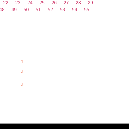
22
23
24
25
26
27
28
29
48
49
50
51
52
53
54
55
CONTACT
SC Fabrica de cafea EXP
0731 065 207
contact@contegocafe.ro
Bd Regina Elisabeta 54 -
Bucuresti - Romania