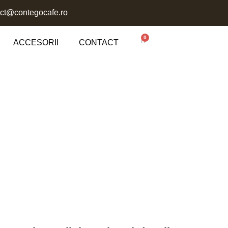
act@contegocafe.ro
0
ACCESORII
CONTACT