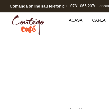
0731 065 207
cont
Comanda online sau telefonic
ACASA
CAFEA
Blog