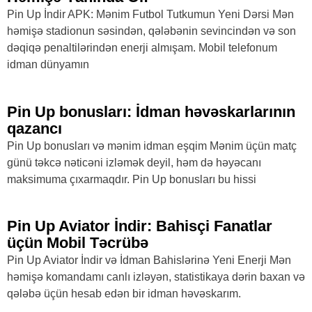
Pin Up İndir APK: Mənim Futbol Tutkumun Yeni Dərsi Mən
həmişə stadionun səsindən, qələbənin sevincindən və son
dəqiqə penaltilərindən enerji almışam. Mobil telefonum
idman dünyamın
Pin Up bonusları: İdman həvəskarlarının
qazancı
Pin Up bonusları və mənim idman eşqim Mənim üçün matç
günü təkcə nəticəni izləmək deyil, həm də həyəcanı
maksimuma çıxarmaqdır. Pin Up bonusları bu hissi
Pin Up Aviator İndir: Bahisçi Fanatlar
üçün Mobil Təcrübə
Pin Up Aviator İndir və İdman Bahislərinə Yeni Enerji Mən
həmişə komandamı canlı izləyən, statistikaya dərin baxan və
qələbə üçün hesab edən bir idman həvəskarım.