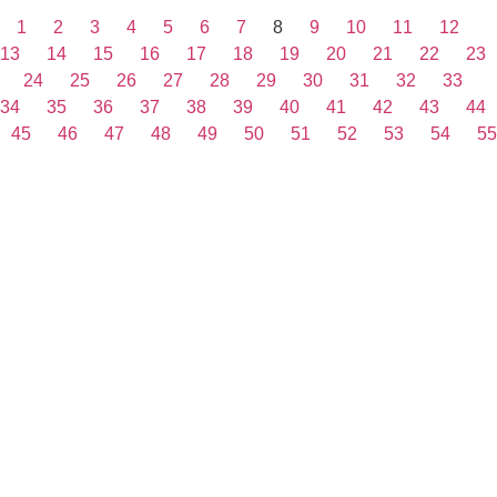
1
2
3
4
5
6
7
8
9
10
11
12
13
14
15
16
17
18
19
20
21
22
23
24
25
26
27
28
29
30
31
32
33
34
35
36
37
38
39
40
41
42
43
44
45
46
47
48
49
50
51
52
53
54
55
INFORMATII
Despre noi
Cum Cumpar
Cum Platesc
Livrare
Contact
UTILE