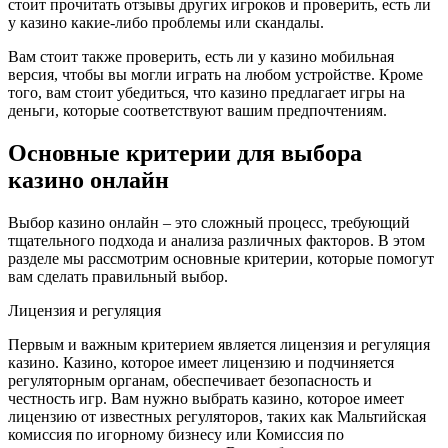
стоит прочитать отзывы других игроков и проверить, есть ли
у казино какие-либо проблемы или скандалы.
Вам стоит также проверить, есть ли у казино мобильная
версия, чтобы вы могли играть на любом устройстве. Кроме
того, вам стоит убедиться, что казино предлагает игры на
деньги, которые соответствуют вашим предпочтениям.
Основные критерии для выбора
казино онлайн
Выбор казино онлайн – это сложный процесс, требующий
тщательного подхода и анализа различных факторов. В этом
разделе мы рассмотрим основные критерии, которые помогут
вам сделать правильный выбор.
Лицензия и регуляция
Первым и важным критерием является лицензия и регуляция
казино. Казино, которое имеет лицензию и подчиняется
регуляторным органам, обеспечивает безопасность и
честность игр. Вам нужно выбрать казино, которое имеет
лицензию от известных регуляторов, таких как Мальтийская
комиссия по игорному бизнесу или Комиссия по