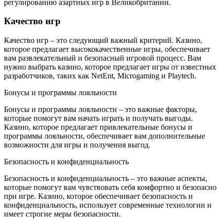
регулированию азартных игр в Великобритании.
Качество игр
Качество игр – это следующий важный критерий. Казино,
которое предлагает высококачественные игры, обеспечивает
вам развлекательный и безопасный игровой процесс. Вам
нужно выбрать казино, которое предлагает игры от известных
разработчиков, таких как NetEnt, Microgaming и Playtech.
Бонусы и программы лояльности
Бонусы и программы лояльности – это важные факторы,
которые помогут вам начать играть и получать выгоды.
Казино, которое предлагает привлекательные бонусы и
программы лояльности, обеспечивает вам дополнительные
возможности для игры и получения выгод.
Безопасность и конфиденциальность
Безопасность и конфиденциальность – это важные аспекты,
которые помогут вам чувствовать себя комфортно и безопасно
при игре. Казино, которое обеспечивает безопасность и
конфиденциальность, использует современные технологии и
имеет строгие меры безопасности.