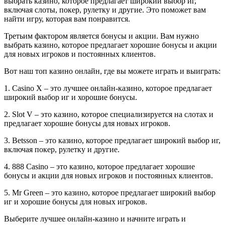
выбрать казино, которое предлагает широкий выбор иг,
включая слоты, покер, рулетку и другие. Это поможет вам
найти игру, которая вам понравится.
Третьим фактором является бонусы и акции. Вам нужно
выбрать казино, которое предлагает хорошие бонусы и акции
для новых игроков и постоянных клиентов.
Вот наш топ казино онлайн, где вы можете играть и выиграть:
1. Casino X – это лучшее онлайн-казино, которое предлагает
широкий выбор иг и хорошие бонусы.
2. Slot V – это казино, которое специализируется на слотах и
предлагает хорошие бонусы для новых игроков.
3. Betsson – это казино, которое предлагает широкий выбор иг,
включая покер, рулетку и другие.
4. 888 Casino – это казино, которое предлагает хорошие
бонусы и акции для новых игроков и постоянных клиентов.
5. Mr Green – это казино, которое предлагает широкий выбор
иг и хорошие бонусы для новых игроков.
Выберите лучшее онлайн-казино и начните играть и