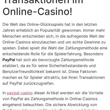
Online-Casino!
Die Welt des Online-Glücksspiels hat in den letzten
Jahren erheblich an Popularität gewonnen. Immer mehr
Menschen entscheiden sich, in die aufregende Welt der
Online-Casinos einzutauchen und um echte Gewinne zu
spielen. Dabei spielt die Wahl der Zahlungsmethode eine
entscheidende Rolle für die Spielerfahrung. Besonders
PayPal
hat sich als bevorzugte Zahlungsmethode
etabliert, da es für seine Sicherheitsstandards und
Benutzerfreundlichkeit bekannt ist. Diese Faktoren
machen es für Spieler attraktiv, bei Ihren Transaktionen
auf PayPal zurückzugreifen.
In
paypal casino
dieser Artikel werden wir die Vorteile
von PayPal als Zahlungsmethode in Online-Casinos
eingehend beleuchten. Die sichere Abwicklung von