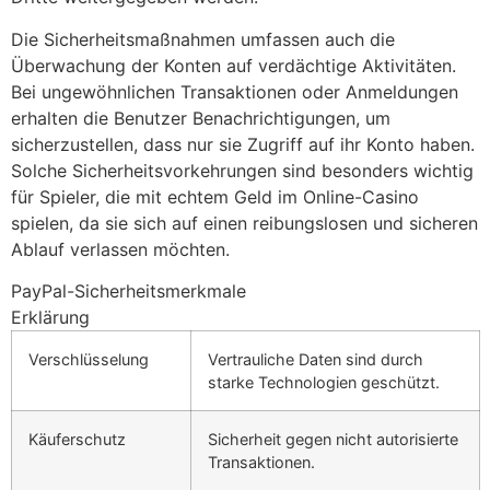
Die Sicherheitsmaßnahmen umfassen auch die
Überwachung der Konten auf verdächtige Aktivitäten.
Bei ungewöhnlichen Transaktionen oder Anmeldungen
erhalten die Benutzer Benachrichtigungen, um
sicherzustellen, dass nur sie Zugriff auf ihr Konto haben.
Solche Sicherheitsvorkehrungen sind besonders wichtig
für Spieler, die mit echtem Geld im Online-Casino
spielen, da sie sich auf einen reibungslosen und sicheren
Ablauf verlassen möchten.
PayPal-Sicherheitsmerkmale
Erklärung
Verschlüsselung
Vertrauliche Daten sind durch
starke Technologien geschützt.
Käuferschutz
Sicherheit gegen nicht autorisierte
Transaktionen.