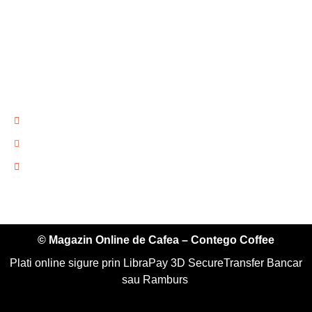
Ceai
Gourmet
Accesorii
CONTACT
SC Fabrica de cafea EXP
0731 065 207
contact@contegocafe.ro
Bd Regina Elisabeta 54 - Bucuresti - Romania
© Magazin Online de Cafea – Contego Coffee
Plati online sigure prin LibraPay 3D Secure
Transfer Bancar
sau Ramburs