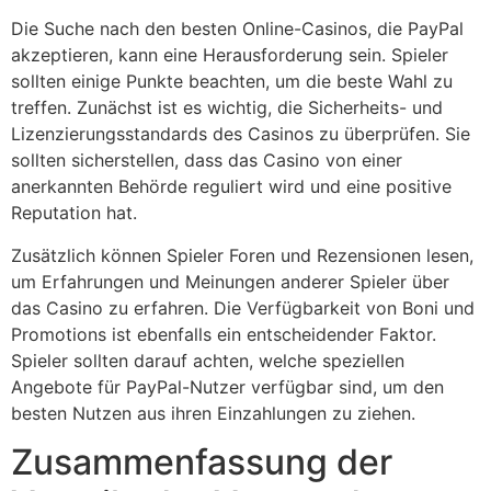
Die Suche nach den besten Online-Casinos, die PayPal
akzeptieren, kann eine Herausforderung sein. Spieler
sollten einige Punkte beachten, um die beste Wahl zu
treffen. Zunächst ist es wichtig, die Sicherheits- und
Lizenzierungsstandards des Casinos zu überprüfen. Sie
sollten sicherstellen, dass das Casino von einer
anerkannten Behörde reguliert wird und eine positive
Reputation hat.
Zusätzlich können Spieler Foren und Rezensionen lesen,
um Erfahrungen und Meinungen anderer Spieler über
das Casino zu erfahren. Die Verfügbarkeit von Boni und
Promotions ist ebenfalls ein entscheidender Faktor.
Spieler sollten darauf achten, welche speziellen
Angebote für PayPal-Nutzer verfügbar sind, um den
besten Nutzen aus ihren Einzahlungen zu ziehen.
Zusammenfassung der