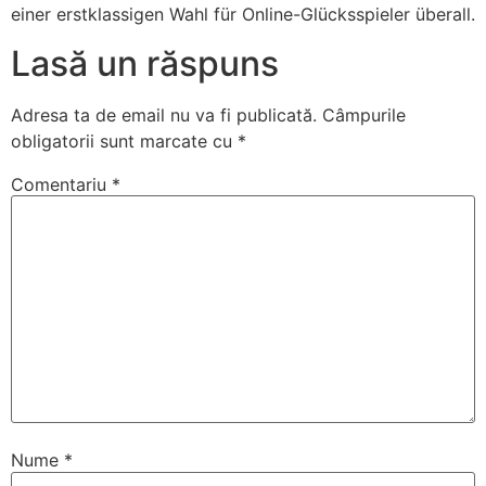
einer erstklassigen Wahl für Online-Glücksspieler überall.
Lasă un răspuns
Adresa ta de email nu va fi publicată.
Câmpurile
obligatorii sunt marcate cu
*
Comentariu
*
Nume
*