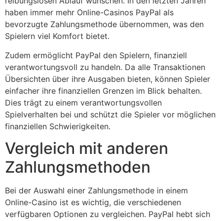
reibungslosen Ablauf wünschen. In den letzten Jahren
haben immer mehr Online-Casinos PayPal als
bevorzugte Zahlungsmethode übernommen, was den
Spielern viel Komfort bietet.
Zudem ermöglicht PayPal den Spielern, finanziell
verantwortungsvoll zu handeln. Da alle Transaktionen
Übersichten über ihre Ausgaben bieten, können Spieler
einfacher ihre finanziellen Grenzen im Blick behalten.
Dies trägt zu einem verantwortungsvollen
Spielverhalten bei und schützt die Spieler vor möglichen
finanziellen Schwierigkeiten.
Vergleich mit anderen
Zahlungsmethoden
Bei der Auswahl einer Zahlungsmethode in einem
Online-Casino ist es wichtig, die verschiedenen
verfügbaren Optionen zu vergleichen. PayPal hebt sich