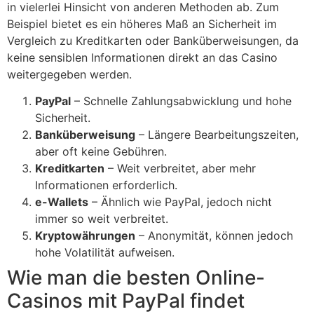
in vielerlei Hinsicht von anderen Methoden ab. Zum
Beispiel bietet es ein höheres Maß an Sicherheit im
Vergleich zu Kreditkarten oder Banküberweisungen, da
keine sensiblen Informationen direkt an das Casino
weitergegeben werden.
PayPal
– Schnelle Zahlungsabwicklung und hohe
Sicherheit.
Banküberweisung
– Längere Bearbeitungszeiten,
aber oft keine Gebühren.
Kreditkarten
– Weit verbreitet, aber mehr
Informationen erforderlich.
e-Wallets
– Ähnlich wie PayPal, jedoch nicht
immer so weit verbreitet.
Kryptowährungen
– Anonymität, können jedoch
hohe Volatilität aufweisen.
Wie man die besten Online-
Casinos mit PayPal findet