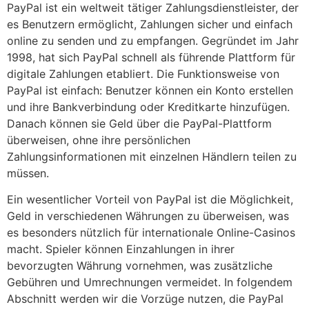
PayPal ist ein weltweit tätiger Zahlungsdienstleister, der
es Benutzern ermöglicht, Zahlungen sicher und einfach
online zu senden und zu empfangen. Gegründet im Jahr
1998, hat sich PayPal schnell als führende Plattform für
digitale Zahlungen etabliert. Die Funktionsweise von
PayPal ist einfach: Benutzer können ein Konto erstellen
und ihre Bankverbindung oder Kreditkarte hinzufügen.
Danach können sie Geld über die PayPal-Plattform
überweisen, ohne ihre persönlichen
Zahlungsinformationen mit einzelnen Händlern teilen zu
müssen.
Ein wesentlicher Vorteil von PayPal ist die Möglichkeit,
Geld in verschiedenen Währungen zu überweisen, was
es besonders nützlich für internationale Online-Casinos
macht. Spieler können Einzahlungen in ihrer
bevorzugten Währung vornehmen, was zusätzliche
Gebühren und Umrechnungen vermeidet. In folgendem
Abschnitt werden wir die Vorzüge nutzen, die PayPal