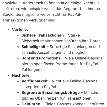
abwickeln. Andererseits können auch einige Nachteile
auftreten, wie beispielsweise das Angebot bestimmter
Spiele, die möglicherweise nicht für PayPal-
Transaktionen verfügbar sind.
Vorteile:
Sichere Transaktionen
– Starke
Sicherheitsmaßnahmen schützen Ihre Daten.
Schnelligkeit
– Sofortige Einzahlungen und
schnelle Auszahlungen sind möglich.
Boni und Promotions
– Viele Online-Casinos
bieten spezifische Promotionen für PayPal-
Zahlungen an.
Nachteile:
Verfügbarkeit
– Nicht alle Online-Casinos
akzeptieren PayPal.
Begrenzte Einzahlungsbeträge
– Manchmal
gibt es Obergrenzen für Transaktionen.
Gebühren
– Einige Casinos können Gebühren