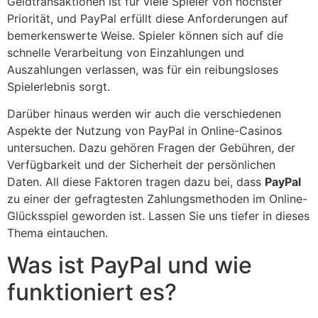
Geldtransaktionen ist für viele Spieler von höchster
Priorität, und PayPal erfüllt diese Anforderungen auf
bemerkenswerte Weise. Spieler können sich auf die
schnelle Verarbeitung von Einzahlungen und
Auszahlungen verlassen, was für ein reibungsloses
Spielerlebnis sorgt.
Darüber hinaus werden wir auch die verschiedenen
Aspekte der Nutzung von PayPal in Online-Casinos
untersuchen. Dazu gehören Fragen der Gebühren, der
Verfügbarkeit und der Sicherheit der persönlichen
Daten. All diese Faktoren tragen dazu bei, dass
PayPal
zu einer der gefragtesten Zahlungsmethoden im Online-
Glücksspiel geworden ist. Lassen Sie uns tiefer in dieses
Thema eintauchen.
Was ist PayPal und wie
funktioniert es?