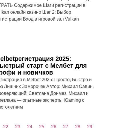
ГРАТЬ Содержимое Шаги регистрации в
lkan онлайн казино Шаг 2: Выбор
гистрации Вход в игровой зал Vulkan
elbetрегистрация 2025:
ыстрый старт с Мелбет для
рофи и новичков
гистрация в Melbet 2025: Просто, Быстро и
з Лишних Заморочек Автор: Михаил Савин.
оверяющий: Светлана Донмез. Михаил и
етлана — опытные эксперты iGaming с
ноголетним
22
23
24
25
26
27
28
29