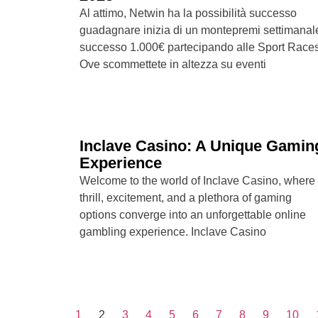
Al attimo, Netwin ha la possibilità successo
guadagnare inizia di un montepremi settimanal
successo 1.000€ partecipando alle Sport Races
Ove scommettete in altezza su eventi
Inclave Casino: A Unique Gamin
Experience
Welcome to the world of Inclave Casino, where
thrill, excitement, and a plethora of gaming
options converge into an unforgettable online
gambling experience. Inclave Casino
1
2
3
4
5
6
7
8
9
10