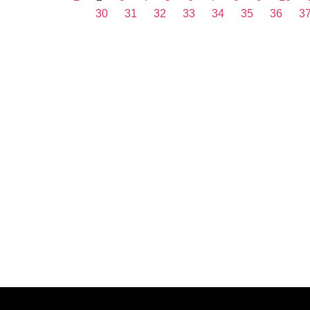
30
31
32
33
34
35
36
3
INFORMATII
UTIL
Despre noi
Protect
Cum Cumpar
Politic
Cum Platesc
Termeni
Livrare
Politic
Contact
ANPC
Solution