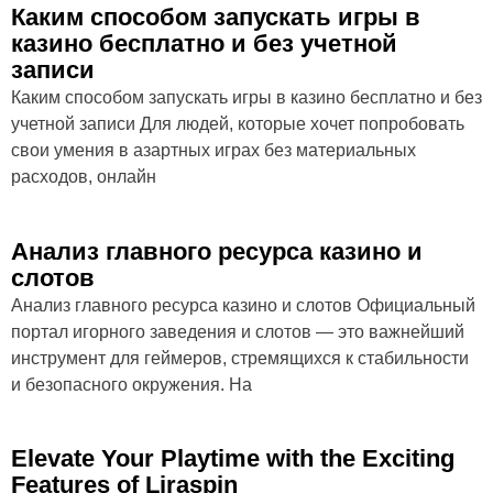
Каким способом запускать игры в
казино бесплатно и без учетной
записи
Каким способом запускать игры в казино бесплатно и без
учетной записи Для людей, которые хочет попробовать
свои умения в азартных играх без материальных
расходов, онлайн
Анализ главного ресурса казино и
слотов
Анализ главного ресурса казино и слотов Официальный
портал игорного заведения и слотов — это важнейший
инструмент для геймеров, стремящихся к стабильности
и безопасного окружения. На
Elevate Your Playtime with the Exciting
Features of Liraspin