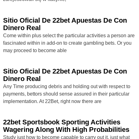
Sitio Oficial De 22bet Apuestas De Con
Dinero Real
Come within plus select the particular activities a person are
fascinated within in add-on to create gambling bets. Or you
may proceed to become able
Sitio Oficial De 22bet Apuestas De Con
Dinero Real
Any Time producing debris and holding out with respect to
payments, bettors should sense assured in their particular
implementation. At 22Bet, right now there are
22bet Sportsbook Sporting Activities
Wagering Along With High Probabilities
Study just how to become capable to carry out it, just what