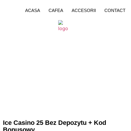
ACASA
CAFEA
ACCESORII
CONTACT
Blog
Ice Casino 25 Bez Depozytu + Kod
Bonusowy