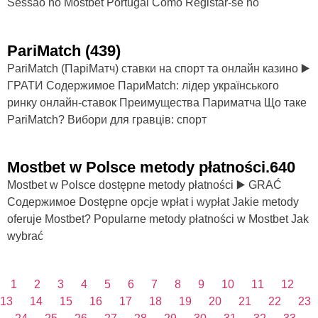
Sessão no Mostbet Portugal Como Registar-se no
PariMatch (439)
PariMatch (ПаріМатч) ставки на спорт та онлайн казино ▶️
ГРАТИ Содержимое ПариMatch: лідер українського
ринку онлайн-ставок Преимущества Париматча Що таке
PariMatch? Вибори для гравців: спорт
Mostbet w Polsce metody płatności.640
Mostbet w Polsce dostępne metody płatności ▶️ GRAĆ
Содержимое Dostępne opcje wpłat i wypłat Jakie metody
oferuje Mostbet? Popularne metody płatności w Mostbet Jak
wybrać
1
2
3
4
5
6
7
8
9
10
11
12
13
14
15
16
17
18
19
20
21
22
23