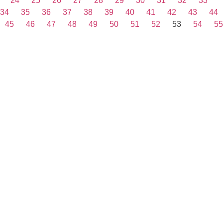
24
25
26
27
28
29
30
31
32
33
34
35
36
37
38
39
40
41
42
43
44
45
46
47
48
49
50
51
52
53
54
55
INFORMATII
Despre noi
Cum Cumpar
Cum Platesc
Livrare
Contact
UTILE
Protectia datelor
Politica Cookie